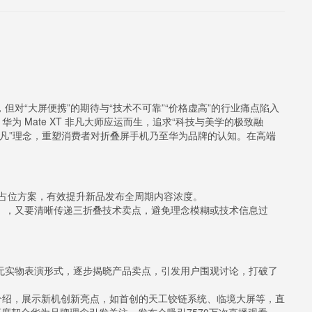
但对“大屏便携”的期待与“技术不可靠”“价格虚高”的行业痛点陷入
 Mate XT 非凡大师应运而生，追求“科技与美学的极致融
非凡”理念，重塑消费者对折叠屏手机乃至华为品牌的认知。在高端
占位方案，有效提升新品发布全周期内容浓度。
言），又要清晰传递三折叠技术卖点，避免理念模糊或技术信息过
以无实物表演形式，逐步揭晓产品卖点，引发用户围观讨论，打破了
详细介绍，展示新机创新亮点，如首创的天工铰链系统、临境大屏等，直