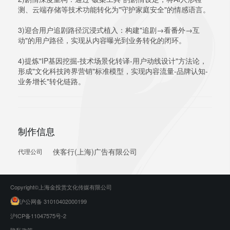
测、云端存储等技术功能转化为"守护家庭安全"的情感语言。
3)迎合用户追剧路径沉浸式植入：构建"追剧→看番外→互
动"的用户路径，实现从内容曝光到业务转化的闭环。
4)提炼"IP基因挖掘-技术场景化转译-用户动线设计"方法论，
形成"文化科技跨界营销"标准模型，实现内容流量-品牌认知-
业务增长"转化链路。
制作信息
侠客行(上海)广告有限公司
代理公司
Copyright©上海金投赏文化传媒有限公司
沪公网备 31010402000199
沪ICP备11047575号-2