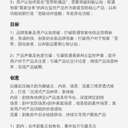
3）用户认知停留在"宽带附属品"，需要突破刻板认知：联通
智家"看家业务"的AI云监控产品作为家庭安防核心产品，以AI
功能创新打造「危险动作提醒」等差异化功能；
目标
1）品牌形象及用户认知突破：打破联通智家传统运营商标
签，形成科技、创新的全新品牌形象；打破用户对于智家「宽
带」固化标签，以AI新品重塑心智认知；
2）产品声量及热度引爆：引爆联通看家AI云监控声量，提升
用户对于产品关注度；引爆产品社交讨论度，增强产品深度种
草，实现产品破圈。
创意
以爆款压轴大剧为爆破点，内容、场景、流量三维穿透式植
入，打造「沉浸式产品种草」新体验
内容：剧情角色绑定x产品道具符号化，深度绑定剧情
场景：剧中安防场景x剧外家庭场景，借悬疑剧案件场景，激
发用户对产品功能的价值感知
流量：剧集前中后全链路联动，持续引导用户聚焦产品
1）剧内：合作剧集主创角色，番外短片引爆关注