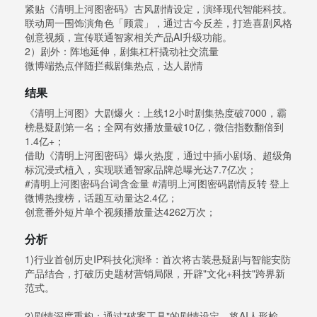
紧贴《清明上河图密码》古风剧情设定，演绎现代智能科技。
联动周一围饰演角色「顾震」，通过古今反差，打造喜剧风格
创意视频，宣传联通智家相关产品AI升级功能。
2）剧外：阵地延伸，剧集杠杆撬动社交流量
微博端热点伴随拦截剧集热点，达人剧情
结果
《清明上河图》大剧爆火：上线12小时剧集热度破7000，霸
榜悬疑剧第一名；全网有效播放量破10亿，微信指数翻倍到
1.4亿+；
借助《清明上河图密码》爆火热度，通过中插小剧场、超级角
标沉浸式植入，实现联通智家品牌总曝光达7.7亿次；
#清明上河图密码台词含金量 #清明上河图密码剧情反转 登上
微博热搜榜，话题互动量达2.4亿；
创意番外短片单个视频播放量达4262万次；
分析
1)行业首创历史IP科技化演绎：首次将古装悬疑剧与智能安防
产品结合，打破历史题材营销局限，开辟"文化+科技"跨界新
范式。
2)剧情深度重构：通过"破案工具"的剧情设定，将AI人形检