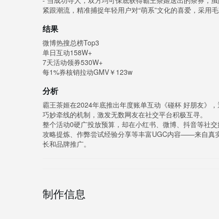
- 当成功寻人，双方均可保底获得霸王茶姬送出的茶券，
紧跟潮流，精准捕捉年轻用户对“萌系”文化的喜爱，采用
结果
微博热搜总榜Top3
单日互动158W+
7天活动领券530W+
每1%券核销拉动GMV￥123w
分析
霸王茶姬在2024年底推出年度账单互动《碰杯 好朋友
巧妙牵线的机制，激发无数网友在社交平台积极互寻。
整个活动0硬广投放预算，却在小红书、微博、抖音等社
攻略提炼、作弊尝试经验分享等丰富UGC内容——来自真
长和品牌推广。
制作信息