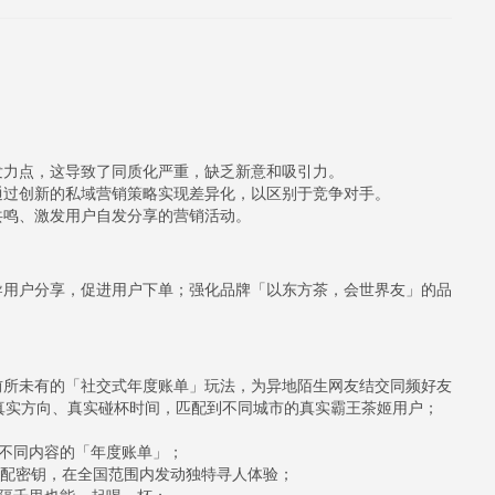
发力点，这导致了同质化严重，缺乏新意和吸引力。
通过创新的私域营销策略实现差异化，以区别于竞争对手。
共鸣、激发用户自发分享的营销活动。
导用户分享，促进用户下单；强化品牌「以东方茶，会世界友」的品
前所未有的「社交式年度账单」玩法，为异地陌生网友结交同频好友
根据真实方向、真实碰杯时间，匹配到不同城市的真实霸王茶姬用户；
面不同内容的「年度账单」；
为匹配密钥，在全国范围内发动独特寻人体验；