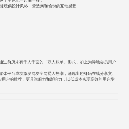
虽隔千里也能一起喝一杯；
毛茸玩偶设计风格，营造亲和愉悦的互动感受
》，通过前所未有千人千面的「双人账单」形式，加上为异地会员用户
交媒体平台成功激发网友全网捞人热潮，涌现出碰杯码在线分享文、
实用户的推荐，更具说服力和影响力，以低成本实现高效的用户增