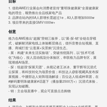
目标
1. 借助AWE行业展会向消费者宣传”董明珠健康家“全屋健康家
电的理念，顺势推出全品线家电产品
2. 品牌在站内的5A人群增长需超过1e，A3人群增加5000w
3. 项目带来的直接GMV1000w+
创意
格力在AWE推出“超频”营销三板斧，以“展-探-销”全链击穿模
式，破解耐消家电线上体验断层痛点，借抖音整合短视频、直
播、商城打造“云逛展+实景购”沉浸生态。
- 展：构建“未来生活实验场”，突破传统陈列，以“技术可感
化”为核心，按人流动线划分体验区，串联格力品牌专区，展
现潮感AI场景。
- 探：组超强“探展天团”，央视记者王冰冰、董宇辉等沉浸式
云探展，将科技转化为场景价值；科技达人@影视飓风发布探
展视频，中腰部达人矩阵现场解读；百位达人组成种草团，在
#解码董明珠健康家#话题下（播放量2500万+）沉浸式体验，
实现认知破圈。
- 销：主会场直播中，观众可直接点击购物
结果
1. 项目中，与辉和央视的直播开播即冲上10w➕在线观看，累