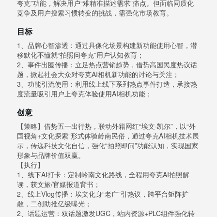
夸克”功能，解决用户“难精准描述需求”痛点。但面临同质化
竞争及用户搜索习惯转变的挑战，需强化市场教育。
目标
1、品牌心智渗透：通过具像化场景构建新功能使用心智，潜
移默化不懂就“拍照问夸克”用户认知教育；
2、事件出圈传播：立足热点营销趋势，借势高国民度热议话
题，掀起社会大众对夸克AI相机新功能的讨论与关注；
3、功能引流使用：利用线上线下系列热点事件打造，承接热
度流量吸引用户上夸克体验使用AI相机功能；
创意
【策略】借势五一出行热，联动外籍网红“埃文·凯尔”，以“外
国视角+文化探索”形式体验岭南民俗，通过夸克AI相机技术展
示，传递科技文化自信，强化“拍照即问”功能认知，实现国家
形象与品牌价值双赢。
【执行】
1、线下AI打卡：定制岭南文化路线，全程用夸克AI拍照解
读，获文旅/官媒报道背书；
2、线上Vlog传播：埃文化身“老广”引热议，跨平台矩阵扩
散，二创助推亿级曝光；
2、话题运营：双话题激发UGC，站内资源+PLC组件强化转