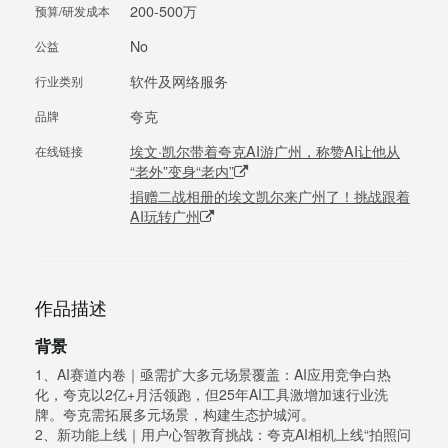
200-500万
预算/研发成本
No
公益
软件及网络服务
行业类别
夸克
品牌
埃文·凯尔带着夸克AI游广州，称赞AI让他从
在线链接
“老外”变身“老内”
捐赠二战相册的埃文凯尔来广州了！挑战跟着
AI玩转广州
作品描述
背景
1、AI赛道内卷｜亟需扩大多元场景覆盖：AI应用竞争白热
化，夸克以2亿+月活领跑，但25年AI工具激增加速行业洗
牌。夸克需拓展多元场景，构建生态护城河。
2、新功能上线｜用户心智教育挑战：夸克AI相机上线“拍照问