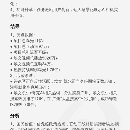
化；
4、功能种草：任务激励用户尝新，达人场景化展示AI相机实
用价值。
结果
1、亮点数据：
● 项目总曝光11亿+
● 项目总互动1697万+
● 项目总引流百万级+
● 埃文视频总播放5020万+
● 埃文视频总互动34万+
● 热搜持续霸榜曝光1.76亿+
2、心智渗透：
● 评论区正向反馈活跃，埃文·凯尔正向身份圈粉无数老铁，
潜移默化夸克AI口碑；
● 埃文凯尔x夸克AI相关热词，分别跻身广州、埃文凯尔相关
搜索热度排序TOP，在“广州”大盘搜索中位列第9，成功缔造
区域热点事件。
分析
1、国民价值：借免签政策热点，联动二战相册捐赠者埃文·凯
尔，以“外国视角+文化探索”形式，强化夸克AI助力国际友人