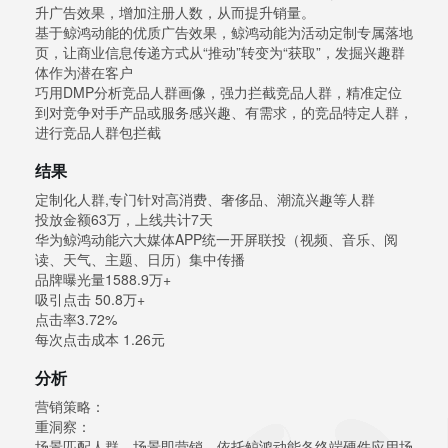
升广告效果，增加注册人数，从而提升销量。
基于鲸鸿动能的优质广告效果，鲸鸿动能为活动定制专属落地
页，让商业信息传递方式从“推动”转变为“获取”，发掘兴趣群
体作为潜在客户
巧用DMP分析竞品人群画像，强力拦截竞品人群，精准定位
到对竞争对手产品或服务感兴趣、有需求，的竞品特定人群，
进行竞品人群包拦截
结果
定制化人群,专门针对高消费、奢侈品、潮流兴趣等人群
投放金额63万，上线共计7天
华为鲸鸿动能六大媒体APP统一开屏联投（视频、音乐、阅
读、天气、主题、日历）集中传播
品牌曝光量1588.9万+
吸引点击 50.8万+
点击率3.72%
每次点击成本 1.26元
分析
营销策略：
重洞察：
场景匹配人群，场景即营销，依托鲸鸿动能各终端硬件应用场