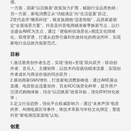
潮。
一方面，国家“以旧换新”政策加力扩围，赋能行业品类热销；
另一方面，家电消费正从“功能满足”向“生活提案”跃迁。
Z世代追求“懒系科技”，银发族拥抱“适老智能”，品质家庭锁
定“全屋场景方案”。抖音及抖音电商瞄准春季焕新节点，以行
业盛会AWE为支点，通过「硬核科技场景化+潮流文化情绪
化」双维穿透，打通从趋势引爆到长效转化的商业闭环，实现
家电行业品效共振新范式。
目标
1.激活垂类创作者生态，实现“涨粉+变现”双向跃升：联动创
作者、音乐人、主播矩阵，以技术内容撬动精准流量，实现创
作者成长与商业价值的同步跃升；
2.驱动商家GMV增长，打造家电消费新峰值：通过AWE展会
直播、电音歌会流量加持、百名KOC场景化种草，提升用户
沉浸式购物体验，结合“以旧换新”政策补贴，强化即时转化效
率；
3.定义行业趋势，强化平台权威影响力：通过“未来声浪”电音
跨界、AI潮电展区等事件，将技术革新与年轻文化绑定，塑造
抖音“家电潮流策源地”认知。
创意