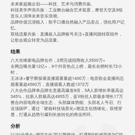
未来家超频企划——科技、艺术与消费共振。
科技美学声浪共振：工业舞台融合艺术装置，摩登天空及9组
音乐人演绎未来音乐浪潮。
品牌价值沉浸植入：歌手口播自然融入产品卖点，强化用户记
忆。
双线流量共振：直播嵌入品牌账号关注+直播间跳转双组件，
让歌会观众转变为品流量。
结果
八大先锋家电品牌合作，2周完成招商收入3500万+
全网总曝光量12亿+，9个抖音热点上榜，最长在榜时长72小
时，
王冰冰+董宇辉探展直播观看量超1400万；电音歌会直播间总
观看量超4560万，直播观看人数超1372万
八大合作品牌单品牌生意最高爆发8倍，5A人群增长率最高达
345%，拉新人群最高达4955万，蓝V粉丝人群最多增长17万
整合内容电商全域生态 、头部媒体势能、头部名人号召、行
业顶级IP，通过「硬核科技场景化+潮流文化情绪化」双维穿
透，打通从趋势引爆到长效转化的商业闭环。
分析
以“行业盛会+潮流文化”双引擎驱动，打通B端权威背书与C端