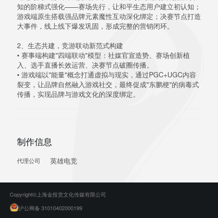
知的阶梯式强化——赛场先行，让和平生态用户建立初认知；
游戏端原生搭载强品牌元素魔性互动深化绑定；决赛节点打造
大事件，线上线下爆发巩固，形成完整的营销闭环。
2、生态共建，竞游联动新范式构建
• 赛事端构建"四端联动"模型：社媒官宣造势、赛场创新植
入、选手直播长效运营、决赛节点破圈传播。
• 游戏端以"能量"概念打通虚拟与现实，通过PGC+UGC内容
裂变，让品牌自然融入游戏社交，最终促成"东鹏梗"的病毒式
传播，实现品牌与游戏文化的深度绑定。
制作信息
英雄电竞
代理公司
Copyright©上海金投赏文化传媒有限公司
沪公网备 31010402000199