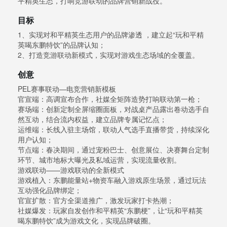
平精英生态，打响竞游联动的品牌营销新战役。
目标
1、实现对和平精英生态用户的品牌渗透 ，建立起“玩和平精
英喝东鹏特饮”的品牌认知；
2、打造竞游联动新模式，实现对游戏生态场域的全覆盖。
创意
PEL赛事联动—电竞营销新模板
官宣端：高调宣布合作，社媒全矩阵造势打响联动第一枪；
赛场端：创新定制全屏缩圈面板，对战桌产品露出卷动选手自
然互动，结合流内权益，建立品牌专属记忆点；
运维端：长线入驻主场馆，联动人气选手直播带货，持续深化
用户认知；
节点端：春决期间，通过宠粉巴士、创意展位、决赛舞台定制
环节、城市地标大曝光及私域运营，实现流量收割。
游戏联动——游戏联动的全新模式
游戏植入：东鹏能量站+物资车融入游戏原生场景，通过玩法
互动强化品牌绑定；
官宣扩散：官方全渠道推广，激发玩家打卡热潮；
社媒爆发：玩家自发创作和平精英“东鹏梗”，让“玩和平精英
喝东鹏特饮”成为游戏文化，实现品牌破圈。