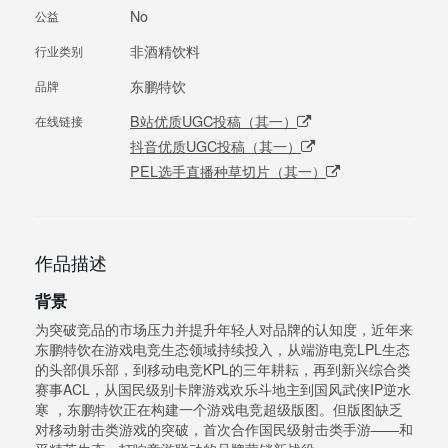
No
公益
非酒精饮料
行业类别
东鹏特饮
品牌
B站优质UGC投稿（其一）
在线链接
抖音优质UGC投稿（其一）
PEL选手直播种草切片（其一）
作品描述
背景
为突破竞品的市场压力并提升年轻人对品牌的认知度，近年来
东鹏特饮在游戏电竞生态领域持续投入，从端游电竞LPL生态
的头部俱乐部，到移动电竞KPL的三年耕耘，再到新兴综合类
赛事ACL，从国民级别卡牌游戏欢乐斗地主到国风武侠IP逆水
寒 ，东鹏特饮正在构建一个游戏电竞超级版图。但版图缺乏
对移动射击类游戏的突破，首次合作国民级射击类手游——和