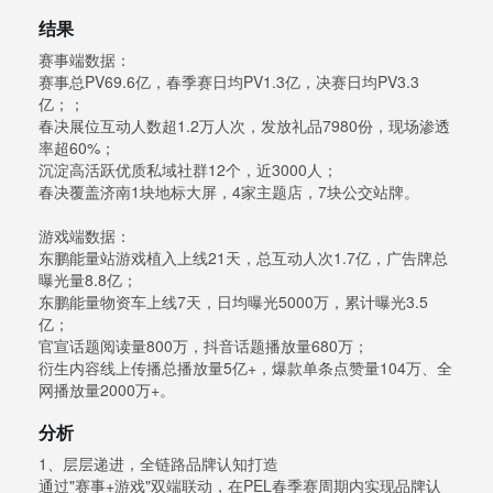
结果
赛事端数据：
赛事总PV69.6亿，春季赛日均PV1.3亿，决赛日均PV3.3
亿；；
春决展位互动人数超1.2万人次，发放礼品7980份，现场渗透
率超60%；
沉淀高活跃优质私域社群12个，近3000人；
春决覆盖济南1块地标大屏，4家主题店，7块公交站牌。
游戏端数据：
东鹏能量站游戏植入上线21天，总互动人次1.7亿，广告牌总
曝光量8.8亿；
东鹏能量物资车上线7天，日均曝光5000万，累计曝光3.5
亿；
官宣话题阅读量800万，抖音话题播放量680万；
衍生内容线上传播总播放量5亿+，爆款单条点赞量104万、全
网播放量2000万+。
分析
1、层层递进，全链路品牌认知打造
通过"赛事+游戏"双端联动，在PEL春季赛周期内实现品牌认