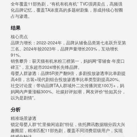
全年覆盖11部热剧，“有机有机有机” TVC强调卖点，高频强
化品牌记忆，覆盖TA浓度高的多题材剧集，形成持续心智圈
占与渗透。
结果
核心亮点
品牌力增长：2022-2024年，品牌从辅食品类第七名跃升至第
三名。2024年较2023年，品牌声量增长203%，互动增长
91%。
销售攀升：获天猫有机米粉三榜第一，妈妈网“零辅食·年度口
碑王”，京东超市2024增长先锋品牌。
母婴人群渗透：品牌5R资产翻9倍，多剧投放渗透率比单剧提
高4倍，古装+现代剧组合投放渗透率比单类型剧提高20%。
社交讨论度：带动品牌TA人群域外二次传播浏览100万+，妈
妈网内声量涨幅300%。社媒好评如潮，网友评价“恰如其分，
以为是剧情”。
分析
精准场景渗透
锁定母婴人群“忙里偷闲追剧”特征，依托腾讯数据细分四大兴
趣圈层，精准匹配11部热剧，覆盖不同消费层级用户，实现
情感化触达。