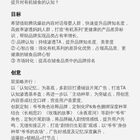
提升对有机辅食的认知？
目标
希望借助腾讯爆款内容对话母婴人群，快速提升品牌知名度，
高效率渗透妈妈人群，打造“有机系列”更健康的产品差异标
识，帮助品牌实现品类占有率增长。
① 品牌认知：持续渗透TA，提升品牌知名度、美誉度
② 心智占领：强化有机系列的差异化优势，占领高品质、更
健康的辅食品牌心智
③ 市场转化：提高在辅食品类中的品牌排名
创意
双策略并行：
以「认知记忆」为基底，多剧目打通铺设片尾广告，打造TA
认知渗透基本盘；再进一步以「主动种草」为突破点，用创意
内容形成社交口碑，营造用户喜爱度。
创新定制：爷爷角色诠释品牌，定制化IP&角色捆绑深度种草
结合《长相思2》《玫瑰的故事》《永夜星河》等剧中“爷爷”
角色，定制片尾剧场，将品牌融入剧情情感线，提升用户共
鸣，无缝衔接正片，打造“剧情衍生彩蛋”观感，以“爷爷”身份
种草“爷爷的农场”，广告好感度及记忆深度飙升 。
追爆款+锁精品+打节点：