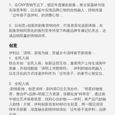
1、在CNY营销节点下，锁定年度爆款剧集，将古装题材与现
实场景串联，以古鉴今实现品牌心智的自然融入，持续传递
「过年搭子选伊利」的消费心智；
2、以创意+创新的剧集营销动作，打造差异化追剧体验，在
剧集营销同质化的激烈竞争环境下构建品牌专属记忆亮点，达
成品销双赢的营销诉求。
创意
伊利以「清明」原画为核，穿越古今演绎春节新画卷：
1、全民入画
联合共创「全民入画」创新运营互动，邀请用户上传生成画中
形象，共创优酷版「清明上河图密码」，伊利奶铺自然融入，
以生活化的方式传递伊利作为「过年搭子」的春节心智定位。
2、全程入戏
-剧情延伸，创意演绎：剧内双C位主演合作。「明星好物推
荐」整合IP+品牌+明星三方资源，张耀化身“种草官”，通过画
中错位艺术画卷装置，找到心仪好物——伊利，将产品巧妙融
入剧情；片尾，伊利创新首发60秒衍生彩蛋，周一围沉浸演
绎年关探案，深度融合剧情持续强化「过年搭子选伊利」品牌
主张；