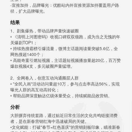
-宣推加持，品牌曝光：优酷站内外宣推资源加持覆盖用户路
径，扩大品牌曝光。
结果
1、剧集爆热，带动品牌声量快速破圈
• 《清明上河图密码》收视口碑双双领跑，成为当之无愧的年
关爆剧TOP1；
• 持续热搜霸榜引爆流量，微博主话题阅读量突破5.6亿，全
网热搜超1400个；
• 高能奇案引燃短视频，主话题短视频播放量超20亿，百万赞
爆款视频4支，多元破圈声量猛增。
2、全网卷入，创意互动沟通圈层人群
• "全民入画"活动访问量超10万，参与点击率高达56%，实现
曝光人群的高互动高转化；
• 帮助品牌深度触达亿级体量受众，持续赋能品效营销。
分析
大胆摒弃传统套路，通过贴近日常生活的文化共鸣链接消费
者，是在新春营销红海中迅速破局的关键。
•文化赋能：打破"春节=红色喜庆"的营销刻板印象，瞄准新春