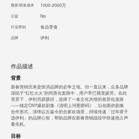
1000-2000万
预算/研发成本
No
公益
食品零食
行业类别
伊利
品牌
作品描述
背景
新春营销历来是快消品牌的必争之地。但一直以来，众多品牌
深陷于“红红火火”的同质化套路中，用户早已视觉疲劳。在此
背景下，伊利另辟蹊径，选择了一条文化共情的差异化道路
——锚定CNY爆款剧集《清明上河图密码》，以创新的剧集
合作形式，演绎以古鉴今的合家欢场景，持续传递「过年搭子
选伊利」的品牌心智，帮助品牌在新春营销战役中快速抢占声
量先机。
目标