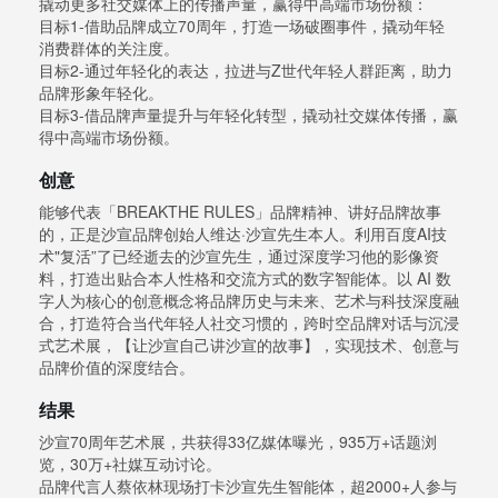
撬动更多社交媒体上的传播声量，赢得中高端市场份额：
目标1-借助品牌成立70周年，打造一场破圈事件，撬动年轻
消费群体的关注度。
目标2-通过年轻化的表达，拉进与Z世代年轻人群距离，助力
品牌形象年轻化。
目标3-借品牌声量提升与年轻化转型，撬动社交媒体传播，赢
得中高端市场份额。
创意
能够代表「BREAKTHE RULES」品牌精神、讲好品牌故事
的，正是沙宣品牌创始人维达·沙宣先生本人。利用百度AI技
术"复活”了已经逝去的沙宣先生，通过深度学习他的影像资
料，打造出贴合本人性格和交流方式的数字智能体。以 AI 数
字人为核心的创意概念将品牌历史与未来、艺术与科技深度融
合，打造符合当代年轻人社交习惯的，跨时空品牌对话与沉浸
式艺术展，【让沙宣自己讲沙宣的故事】，实现技术、创意与
品牌价值的深度结合。
结果
沙宣70周年艺术展，共获得33亿媒体曝光，935万+话题浏
览，30万+社媒互动讨论。
品牌代言人蔡依林现场打卡沙宣先生智能体，超2000+人参与