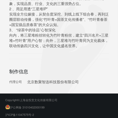
象，实现品质、行业、文化的三重强势占位。
2 、用足用透“三星堆IP”
实现全方位嫁接，从契合度深挖、到线上线下组合拳，再到泛
圈层联动传播，强化“竹叶青=国茶文化传播者”、“竹叶青春茶
=国宝级品质春茶”的大众认知。
3、 “绿茶中的珍品”心智深化
向内，将三星堆粉丝转化为竹叶青粉丝，建立“四川名片=三星
堆=竹叶青”用户心智；向外，三星堆与竹叶青同为文化载体，
联动传扬四川文化，让中国文化盛名世界。
制作信息
北京数聚智连科技股份有限公司
代理公司
Copyright©上海金投赏文化传媒有限公司
沪公网备 31010402000199
沪ICP备11047575号-2