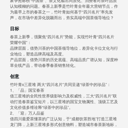
家争抢标榜“中国茶”、茶文化输出同质化、消费者对茶叶品质
认知模糊的问题。春茶上新季是竹叶青全年最大营销节点，作
为最早上市的春茶之一，竹叶青如何基于“四川名片”率先发
声，在市场中差异化脱颖而出，夯实高端中国茶领导地位？
目标
春茶上新季，强聚焦“四川名片”势能，实现竹叶青“四川名片
荣耀中国”：
品牌层面，借势川茶的中国茶领导地位，差异化卡位文化与行
业地位，塑造品牌高端及高度。
产品层面，借势川茶的历史底蕴、高端品质广谱认知，深度种
草全线产品，带动春季春茶销售转化。
创意
竹叶青x三星堆 两大“四川名片”共同呈递“绿茶中的珍品”：
1、「品」国宝春茶
借三星堆的全民性世界级影响力及权威性，三大“四川名片”联
动打造春茶鉴宝短片，以三星堆的国宝文物属性、顶级工艺及
文化价值多维诠释“绿茶中的珍品”。
2、「迎」万人品鉴
借四川最爱茶懂茶的广泛认知，于“成都饮茶胜地”打造三星堆
龙门阵，上新三星堆多形式创意物料，塑造城市春茶新地标，