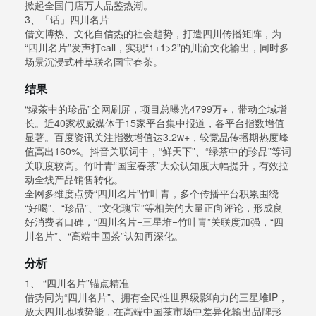
掀起全国门店万人品鉴热潮。
3、「话」四川名片
借文博热、文化自信热的社会趋势，打造四川传播矩阵，为
“四川名片”发声打call，实现“1+1>2”的川渝文化输出，同时多
场景沉浸式种草联名国宝春茶。
结果
“绿茶中的珍品”全网刷屏，项目总曝光4799万+，带动全域增
长。近40家权威媒体于15家平台集中报道，各平台指数增值
显著。百度资讯关注指数增值达3.2w+，较竞品传播期热度峰
值高出160%。抖音关联词中，“鲜天下”、“绿茶中的珍品”等词
关联度较高。竹叶青“国宝春茶”大众认知度大幅提升，有效拉
动全线产品销售转化。
全网多维度点赞“四川名片”竹叶青，多个传播平台积累围绕
“好喝”、“珍品”、“文化瑰宝”等相关的大量正向评论，形成良
好消费者口碑，“四川名片=三星堆=竹叶青”关联度加强，“四
川名片”、“高端中国茶”认知再深化。
分析
1、 “四川名片”锚点精准
借势同为“四川名片”、拥有全民性世界级影响力的三星堆IP，
放大四川地域势能，在高端中国茶市场中差异化输出品牌形