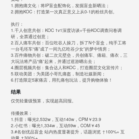
1.拥抱痛文化：将IP盲盒配饰化，发掘盲盒新晒法；
2.拥抱KOC：打造第一次真正意义上从0-1的粉丝共创。
执行：
1.千人创意共创：KOC 1v1深度访谈+千份KOC调查问卷调
研，全票通过创意；
2.百人痛车共创：百位吃谷人操刀，拆了N个盲盒，纯手工将
一台毛坯车“痛”成了一间九亿吃谷少女”的梦中情房；
3.百件痛物共创：破二次元壁垒，共创痛车、痛箱、痛衣，三
大玩法将产品“痛”起来，并通过巡游晒出去；
4.圈层视频共创：集合达人和KOC，打造圈层文化宣传片；
5.联动美团：为美团小哥扎痛盔，制造社媒新闻；
6.打造限定5家痛店，用扎痛包玩法，提升购物体验！
结果
仅凭轻量级预算，实现超高回报。
传播效果：
1.抖音：曝光2,532w，互动140w，CPM￥23.9
2.小红书：曝光1,334w，互动59w，COM￥45
3.#名创优品盲盒 站内热度显著提升，话题浏览 ↑100%+ 互
动量 ↑300%+