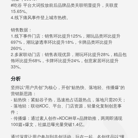
#吃谷 平台大词投放前后品牌品类关联明显提升，关联度
15.65%。
4.线下痛风事件登上城市热榜。
销售数据：
1.线下事件门店：销售环比提升125%，潮玩品类环比提升
697%，潮玩渗透率环比提升18%，卡牌品类环比提升
260%，
2.多家联动门店：销售表现优异，潮玩环比提升28%，精品包
饰环比提升68%，卡牌环比提升24%，创意家居环比提升
33%。
分析
坚持以“用户共创”为核心，开创“贴热快、落地轻、传播爆”的
营销新思路：
- 贴热快：紧贴谷子热，迅速抢占话题热点，落地只需20天；
- 落地轻：联动KOC、平台、门店资源，轻量化复制创意事
件；
- 传播爆：通过素人创作+KOC种草+品牌助推，两周即涌现
100篇+爆文，社媒总曝光量突破1.4亿。
通过深度让用户参与到共创活动，玩在一起。名创优品以“懂