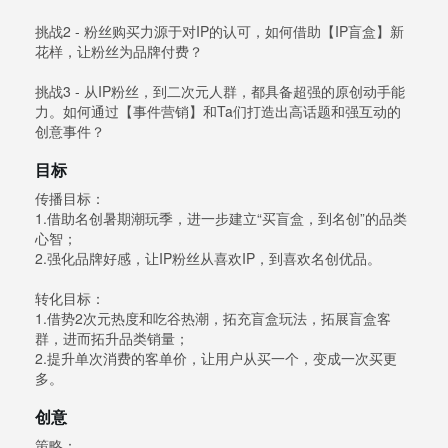
挑战2 - 粉丝购买力源于对IP的认可，如何借助【IP盲盒】新
花样，让粉丝为品牌付费？
挑战3 - 从IP粉丝，到二次元人群，都具备超强的原创动手能
力。如何通过【事件营销】和Ta们打造出高话题和强互动的
创意事件？
目标
传播目标：
1.借助名创暑期潮玩季，进一步建立“买盲盒，到名创”的品类
心智；
2.强化品牌好感，让IP粉丝从喜欢IP，到喜欢名创优品。
转化目标：
1.借势2次元热度和吃谷热潮，拓充盲盒玩法，拓展盲盒客
群，进而拓升品类销量；
2.提升单次消费的客单价，让用户从买一个，变成一次买更
多。
创意
策略：