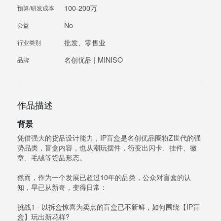
100-200万
预算/研发成本
No
公益
批发、零售业
行业类别
名创优品 | MINISO
品牌
作品描述
背景
凭借强大的货品设计能力，IP盲盒是名创优品圈粉Z世代的强
势品类，盲盒内容，也从潮玩摆件，衍变出闪卡、挂件、徽
章、毛绒等货品形态。
然而，作为一个发展已超过10年的品类，公众对盲盒的认
知，早已从新奇，变得日常：
挑战1 - 以拆盒惊喜为卖点的盲盒已不新鲜，如何围绕【IP盲
盒】玩出新花样?