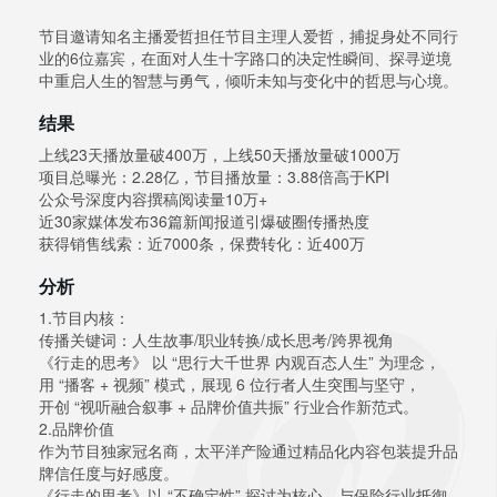
节目邀请知名主播爱哲担任节目主理人爱哲，捕捉身处不同行
业的6位嘉宾，在面对人生十字路口的决定性瞬间、探寻逆境
中重启人生的智慧与勇气，倾听未知与变化中的哲思与心境。
结果
上线23天播放量破400万，上线50天播放量破1000万
项目总曝光：2.28亿，节目播放量：3.88倍高于KPI
公众号深度内容撰稿阅读量10万+
近30家媒体发布36篇新闻报道引爆破圈传播热度
获得销售线索：近7000条，保费转化：近400万
分析
1.节目内核：
传播关键词：人生故事/职业转换/成长思考/跨界视角
《行走的思考》 以 “思行大千世界 内观百态人生” 为理念，
用 “播客 + 视频” 模式，展现 6 位行者人生突围与坚守，
开创 “视听融合叙事 + 品牌价值共振” 行业合作新范式。
2.品牌价值
作为节目独家冠名商，太平洋产险通过精品化内容包装提升品
牌信任度与好感度。
《行走的思考》以 “不确定性” 探讨为核心，与保险行业抵御