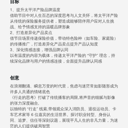
目标
1、提升太平洋产险品牌温度
借助节目中对人生百态的深度思考与人文关怀，将太平洋产险
从传统的保险服务提供者，塑造成能够陪伴用户应对人生挑
战、给予情感支持的温暖品牌形象
2、打造差异化产品卖点
借节目场景传递保险价值，带动特色险种（如车险、家庭险）
的传播推广，打造差异化产品卖点提升产品认知度
3、深化情感连接，增强品牌认同
以有温度的内容为载体，传递太平洋产险的 “守护” 理念，持
续深化品牌与用户的情感连接，全面提升品牌认同感
创意
在浪潮翻涌、瞬息万变的时代里，焦虑与迷茫常如影随形成为
许多人共通的情绪底色
《行走的思考》打破了传统播客的局限,将声音的细腻与影像
的张力深度融合,
以独特的 “行走” 线索,带领观众深入消防员、退役运动员、卡
车艺术家等 6 位嘉宾的生活世界。探讨职业转型、身份认
同、追梦、信任等深刻议题，展现平凡人生的非凡力量，为迷
茫的人们提供破局智慧