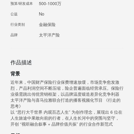
500-1000万
预算/研发成本
No
公益
金融保险
行业类别
太平洋产险
品牌
作品描述
背景
近年来，中国财产保险行业保费增速放缓，市场竞争愈发激
烈，产品利润空间不断压缩，险企普遍面临经营承压。保险行
业亟需跳出传统营销框架，以品牌温度锻造差异化竞争利器
太平洋产险与喜马拉雅联合打造的播客视频化节目 《行走的
思考》
以 “思行大千世界 内观百态人生” 为创作理念，展现出 6 位在
人生旅途中果敢向前的行者，在人生长河中的突围与坚守，
开创 “视听融合叙事 + 品牌价值共振” 的行业合作新范式