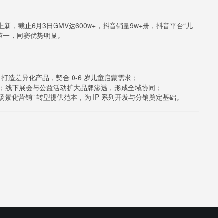
新，截止6月3日GMV达600w+，抖音销量9w+册，抖音平台“儿
占第一，同赛优势明显。
 打造差异化产品，契合 0-6 岁儿童启蒙需求；
；线下展会与公益活动扩大品牌渗透，形成全域协同；
“场景化营销” 转型提供范本，为 IP 系列开发与分销奠定基础。