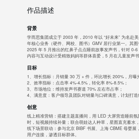
作品描述
背景
学而思集团成立于 2003 年，2010 年以 “好未来” 为名赴
年核心业务（硬件、网校、图书）GMV 居行业第一。其
2025 年 5 月推出的红鼻子点点睡前故事发声书，针对 0
内容与互动设计受精致妈妈等群体喜爱，5 月在儿童发声书
目标
1、增长指标：月销量 30 万 + 件，环比增长 200%，月曝光 
2、效率指标：点击率 4%-4.5%，转化率 8%-8.5%；
3、市场地位：维持发声书赛道 70% 左右市占率；
4、满意度：客户领导及团队对销量与口碑满意，计划打造红
创意
线上精准营销：搭建主题直播间，用 LED 大屏营造睡前氛
时，短视频持续补量；联合萌娃达人种草，星图直充蓄水
线下场景联动：参与北京 BIBF 书展、上海 CBME 母
用户连接，渗透目标群体。