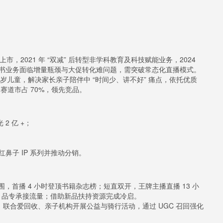
美上市，2021 年 “双减” 后转型非学科教育及科技赋能业务，2024
图书业务面临增量瓶颈与大促转化难问题，需突破常态化直播模式。
-6 岁儿童，解决家长亲子陪伴中 “时间少、讲不好” 痛点，依托优质
赛道市占 70%，领先竞品。
2 亿 +；
鼻子 IP 系列并推动分销。
围，首播 4 小时登顶书籍杂志榜；短直双开，王牌主播直播 13 小
，品专承接流量；借助新品扶持资源完成冷启。
婴展，联合爱回收、亲子机构开展公益与骑行活动，通过 UGC 召回强化