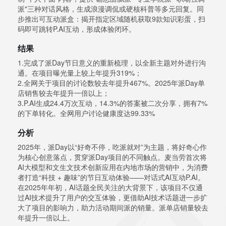
派"三种对话风格，生成浪漫调侃或硬核科普等多元回复。同
步推出可互动派盒：揭开指定区域随机获取9款知识彩蛋，扫
码即可跳转P.AI互动，形成体验闭环。
结果
1.完成了派Day节日意义的重新梳理，以全新主题对外进行沟
通。在项目曝光量上较上年提升319%；
2.全网关于项目的讨论数较去年提升467%。2025年派Day单
店销售较去年提升一倍以上；
3.P.AI生成24.4万次互动，14.3%的答案被二次分享，拥有7%
的下单转化。全网用户讨论健康度达99.33%
分析
2025年，派Day以“好奇不停，吃派就对”为主题，将好奇心作
为核心创意落点，贯穿派Day项目的不同触点。麦当劳首次将
AI大模型和文生文技术创新应用在内地市场的营销中，为消费
者打造“科技 + 趣味”的节日互动体验——对话式AI互动P.AI。
在2025年年初，AI话题全民关注的大背景下，该项目不仅通
过AI技术提升了用户的交互体验，更借助AI技术话题进一步扩
大了项目的影响力，助力活动期间派的销量。派单店销量较去
年提升一倍以上。