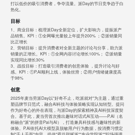
打以低价的吸引消费者，争夺流量。派Day的节日竞争趋于白
热化。
目标
1、商业目标：梳理派Day全新定位，扩大影响力，提振派产
品销售。KPI：①全网曝光量较上年提升200% ；②派销量同
比正增长
2、营销目标：提升消费者对全新主题的讨论与分享，助力派
销量的正增长。KPI：①全网内容讨论增长100%； ②派销量
实现同比增长30%
3、战役目标：打造吸引消费者的创意体验 ，提升讨论与好
感。KPI：①P.AI顺利上线，体验丝滑；②用户情绪健康度高
于98%
创意
2025年麦当劳派Day以"好奇不止，吃派就对"为主题，通过重
塑品牌节日范式，融合AI科技与体验策略实现认知转型。提问
作为好奇心的外在表现，与派Day的探索精神及AI科技深度契
合。基于此，麦当劳首次推出趣味对话式AI互动——P.AI（名
称融合"派"的拼音Pai与AI），打造兼具科技感与趣味性的新
体验。P.AI依托AI大模型及脱敏用户行为数据，按消费习惯定
制"千人千面"内容，提供"霸总甜腻派""专业学院派""职场强调