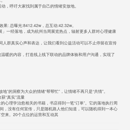
它。
活动，呼吁大家找到属于自己的情绪安放地。
总曝光:8412.42w，总互动:42.32w。
游展」一经落地，成为杭州当周展览热点，辐射更多人群对心理健康
，不同人群真实心声和表达，让我们看到公益活动可以不止停留在宣传
治愈温暖的内容，打造线上线下联动的品牌体验和用户沟通，实现了
地”的洞察为大众的情绪“帮帮忙”，让情绪不再只是“共情”。
获“真实”流量
的心理学治愈相关的书籍，书店得到一笔“订单”。它的落地执行周
时间，没有任何宣传，只是随机路人他们知道，可以随机得到一本心
空来。20个点位的运营和互动其