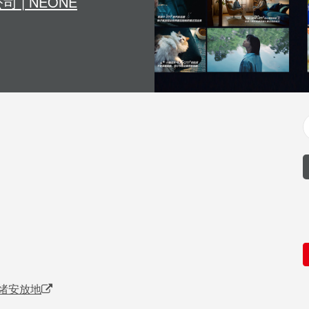
| NEONE
情绪安放地