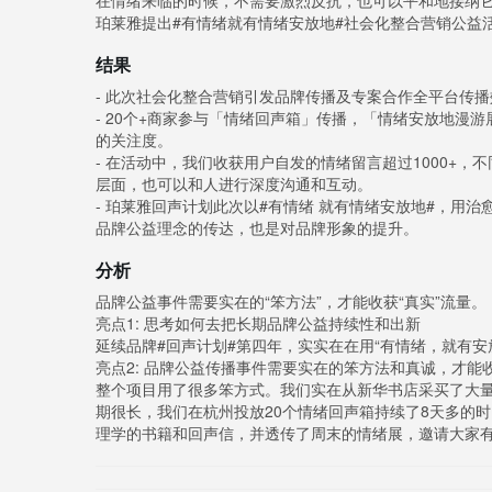
在情绪来临的时候，不需要激烈反抗，也可以平和地接纳
珀莱雅提出#有情绪就有情绪安放地#社会化整合营销公益
结果
- 此次社会化整合营销引发品牌传播及专案合作全平台传播效果: 
- 20个+商家参与「情绪回声箱」传播，「情绪安放地漫
的关注度。
- 在活动中，我们收获用户自发的情绪留言超过1000+
层面，也可以和人进行深度沟通和互动。
- 珀莱雅回声计划此次以#有情绪 就有情绪安放地#，用
品牌公益理念的传达，也是对品牌形象的提升。
分析
品牌公益事件需要实在的“笨方法”，才能收获“真实”流量。
亮点1: 思考如何去把长期品牌公益持续性和出新
延续品牌#回声计划#第四年，实实在在用“有情绪，就有安放
亮点2: 品牌公益传播事件需要实在的笨方法和真诚，才能收
整个项目用了很多笨方式。我们实在从新华书店采买了大量
期很长，我们在杭州投放20个情绪回声箱持续了8天多的
理学的书籍和回声信，并透传了周末的情绪展，邀请大家有