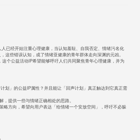
人人已经开始注重心理健康，当认知羞耻、自我否定、情绪污名化
及，这些错误认知，成了情绪亚健康的青年群体走向深渊的元凶。
，这个公益活动IP希望能够呼吁人们共同聚焦青年心理健康，并为
回声计划」的公益IP属性？并且能让「回声计划」真正触达到它真正需
误解，提供一些与情绪正确相处的思路。
了策略方向，希望向用户表达「给情绪一个安放空间」，呼吁不必躲