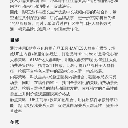
技术力需要解释门槛，种草环节往往需要真正有价值的信息和
内容打动来打动消费者，促成决策。
因此，影石选择与擅长生产优质中长视频内容的B站合作，希
望通过共创深度内容，讲好品牌故事，进一步夯实“科技先锋
“的品牌形象。同时，希望通过在社区中与目标人群长效沟
通，积累品牌忠诚用户，实现生意转化。
目标
通过使用B站商业化数据产品工具-MATES人群资产模型，增
效UP主内容+流量加热玩法，打造品牌“think bold”差异化心智
人群策略：618转化人群调研，明确人群资产现状和过往大促
消费决策路径，指导双11投放。此外，提取品牌种子人群特
征，挖掘平台特色人群中的高潜机会人群，精准拓展。
内容策略：科技垂类+兴趣泛圈类内容组合，破圈布局多消费
场景，同时，在稿件内容上，找到全景相机的关联消费场景做
渗透、挖掘人群种草的情绪动因做发酵、依托强大的产品性能
卖点上升到价值观层面脱离价格战
触点策略：UP主商单+投流加热组合，用优质稿件承接种草功
能，起飞复投浅关系人群，促进其向深关系人群流转，提升种
草效率
创意