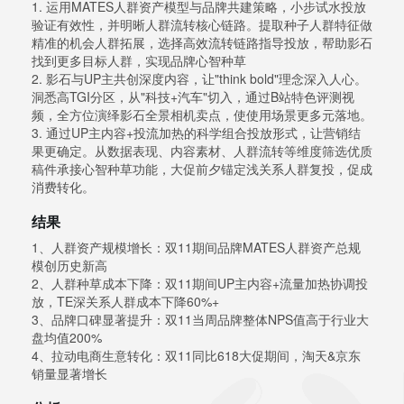
1. 运用MATES人群资产模型与品牌共建策略，小步试水投放
验证有效性，并明晰人群流转核心链路。提取种子人群特征做
精准的机会人群拓展，选择高效流转链路指导投放，帮助影石
找到更多目标人群，实现品牌心智种草
2. 影石与UP主共创深度内容，让"think bold"理念深入人心。
洞悉高TGI分区，从"科技+汽车"切入，通过B站特色评测视
频，全方位演绎影石全景相机卖点，使使用场景更多元落地。
3. 通过UP主内容+投流加热的科学组合投放形式，让营销结
果更确定。从数据表现、内容素材、人群流转等维度筛选优质
稿件承接心智种草功能，大促前夕锚定浅关系人群复投，促成
消费转化。
结果
1、人群资产规模增长：双11期间品牌MATES人群资产总规
模创历史新高
2、人群种草成本下降：双11期间UP主内容+流量加热协调投
放，TE深关系人群成本下降60%+
3、品牌口碑显著提升：双11当周品牌整体NPS值高于行业大
盘均值200%
4、拉动电商生意转化：双11同比618大促期间，淘天&京东
销量显著增长