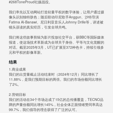
#268ToneProud社媒战役。
我们率先以互动网站打造轻量平权的数字体验，让用户通过摄
像头识别独特肤色；随后联动印尼歌手Anggun、沙特导演
Fatima Al-Banawi、尼日利亚音乐人Johnny Drille等，讲述被
镜头误读的真实经历，引发全球共鸣。
我们将这些故事剪辑为影片投放社交平台，获BBC等国际媒体
报道，使这场技术革新成为全球关于身份、平等与文化觉醒的
对话。截至2025年3月，UT已扩展至372种色卡，持续引领多
元和平权的影像革新。
结果
1.商业成果
我们的出货量截止活动结束时（2024年12月）同比增长了
11.88%，是我们预期目标的两倍。我们的市场份额同比增长
了2%。
2.营销目标
我们的活动在34个市场达成了15亿的总传播覆盖，TECNO品
牌的声量份额同比增长145%，社会全体正⾯情绪赞同率高达
99.7%，我们倡导的理念获得了广泛的认可。