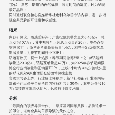
“蛰伏—复苏—馈赠”的自然规律，通过时间的沉淀，只为呈现
最好品质；
同时通过联合核心官媒新华社定制乌尔善专访内容，进一步增
强金典品牌的可信度和权威性。
结果
内容引热议、质感受好评：广告投放总曝光量为6.46亿+，总
互动为107万+，其中视频号正片总互动量近20万，单条点赞
突破10万+；微博正片单条播放量1.4亿，相当于S+级综艺单
期播放量，为春节期间行业TOP1；
话题有热度、初一上热搜：春节期间微博#至上之白#话题阅
读量达20.3亿+，话题互动量超47万+，为2025年春节期间微
博全行业阅读量和互动量TOP1，上线8小时内 #乌尔善镜头里
的呼伦贝尔#原生话题登陆微博热搜主榜；
官媒大号齐上阵、行业解读频刷屏：新华社领衔+行业圈内头
部账号产出多平台多角度内容解析共计30条+，其中公众号10
万+阅读爆文率高达61%，远超行业爆文均值。
分析
「最契合的顶级导演合作」：草原基因同频共振，品质追求一
拍即合，堪称金典与草原导演的天作之合。