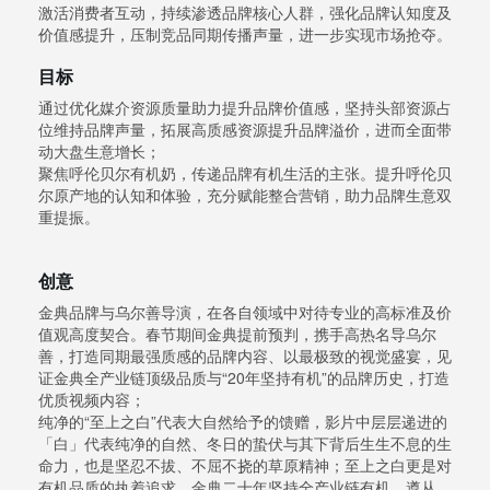
激活消费者互动，持续渗透品牌核心人群，强化品牌认知度及
价值感提升，压制竞品同期传播声量，进一步实现市场抢夺。
目标
通过优化媒介资源质量助力提升品牌价值感，坚持头部资源占
位维持品牌声量，拓展高质感资源提升品牌溢价，进而全面带
动大盘生意增长；
聚焦呼伦贝尔有机奶，传递品牌有机生活的主张。提升呼伦贝
尔原产地的认知和体验，充分赋能整合营销，助力品牌生意双
重提振。
创意
金典品牌与乌尔善导演，在各自领域中对待专业的高标准及价
值观高度契合。春节期间金典提前预判，携手高热名导乌尔
善，打造同期最强质感的品牌内容、以最极致的视觉盛宴，见
证金典全产业链顶级品质与“20年坚持有机”的品牌历史，打造
优质视频内容；
纯净的“至上之白”代表大自然给予的馈赠，影片中层层递进的
「白」代表纯净的自然、冬日的蛰伏与其下背后生生不息的生
命力，也是坚忍不拔、不屈不挠的草原精神；至上之白更是对
有机品质的执着追求，金典二十年坚持全产业链有机、遵从