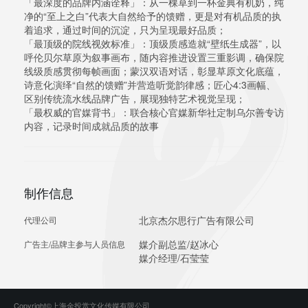
「最深度的品牌内涵诠释」：从一棵草到一杯金典有机奶，纯
净的“至上之白”代表大自然给予的馈赠，更是对有机品质的执
着追求，通过时间的沉淀，只为呈现最好品质；
「最顶级的院线视效标准」：顶级质感造就“壁纸生成器”，以
呼伦贝尔草原为叙事画布，随内容推进设置三重影调，确保院
线级质感贯彻每帧画面；蒙汉双语对话，彰显草原文化底蕴，
诗意化演绎“自然的馈赠”并营造听觉韵律感；匠心4:3画幅、
区别传统流水线品牌广告，展现独特艺术视觉呈现；
「最权威的官媒背书」：联合核心官媒新华社定制乌尔善专访
内容，记录时间成就品质的故事
制作信息
北京杰尔思行广告有限公司
代理公司
媒介副总监/赵冰心
广告主/品牌主参与人员信息
媒介经理/石莹莹
Copyright©上海金投赏文化传媒有限公司