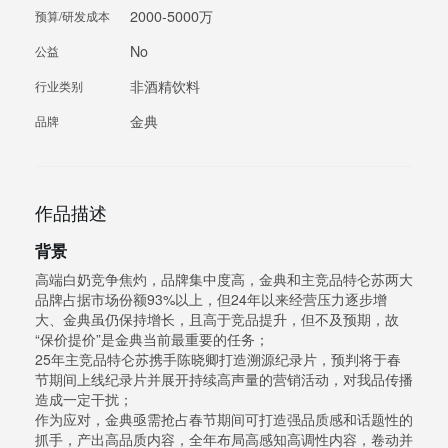
2000-5000万
预算/研发成本
No
公益
非酒精饮料
行业类别
金典
品牌
作品描述
背景
高端白奶竞争焦灼，品牌集中度高，金典和主竞品特仑苏两大
品牌占据市场份额93%以上，但24年以来经营压力逐步增
大、金典虽仍保持增长，且高于竞品提升，但不及预期，故
“保价提价”是金典当前最重要的任务；
25年主竞品特仑苏携手陈晓卿打造溯源纪录片，预判将于春
节期间上线纪录片并展开持续高声量的营销活动，对我品传播
造成一定干扰；
作为应对，金典亟需抢占春节期间可打造强品质感和话题性的
抓手，产出高品质内容，全年布局高感知高调性内容，卷动并