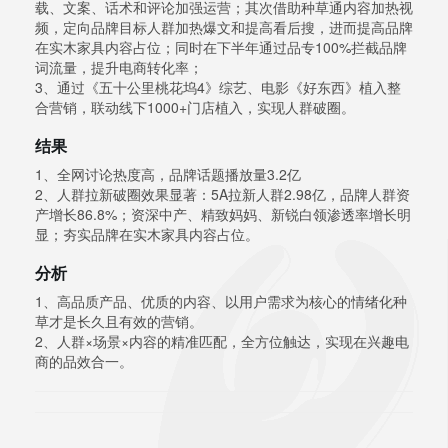
载、文案、话术和评论加强运营；其次借助种草通内容加热视
频，定向品牌目标人群加热爆文和提高看后搜，进而提高品牌
在实木家具内容占位；同时在下半年通过品专100%拦截品牌
词流量，提升电商转化率；
3、通过《五十公里桃花坞4》综艺、电影《好东西》植入整
合营销，联动线下1000+门店植入，实现人群破圈。
结果
1、全网讨论热度高，品牌话题播放量3.2亿
2、人群拉新破圈效果显著：5A拉新人群2.98亿，品牌人群资
产增长86.8%；资深中产、精致妈妈、新锐白领渗透率增长明
显；夯实品牌在实木家具内容占位。
分析
1、高品质产品、优质的内容、以用户需求为核心的情绪化种
草才是长久且有效的营销。
2、人群×场景×内容的精准匹配，全方位触达，实现在兴趣电
商的品效合一。