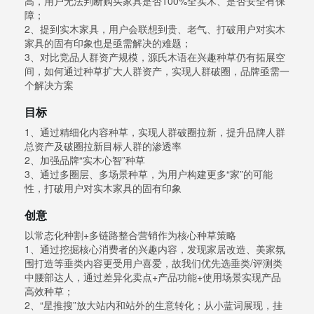
高，用户无法判断购买家具是否100%全实木、是否安全有保
障；
2、提到实木家具，用户会联想到贵、老气、打破用户对实木
家具的固有印象也是亟需解决的难题；
3、对比竞品人群资产规模，源氏木语在兴趣种草仍有拓展空
间，如何通过种草扩大人群资产，实现人群破圈，品牌亟需一
个解决方案
目标
1、通过精细化内容种草，实现人群破圈拉新，提升品牌人群
总资产及破圈拉新目标人群的渗透率
2、加强品牌“实木心智”种草
3、通过多圈层、多场景种草，为用户构建更多“家”的可能
性，打破用户对实木家具的固有印象
创意
以常态化种割+多链路整合营销作为核心种草策略
1、通过挖掘核心消费者的兴趣内容，发现家居改造、美家氛
围打造等垂类内容更受用户喜爱，故我们优先选垂类/评测类
中腰部达人，通过差异化卖点+产品功能+使用场景实现产品
高效种草；
2、“星推搜”放大站内和站外的生意转化；从小蓝词展现，挂