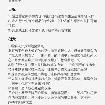
贵在哪里
目标
1. 通过营销抓手和内容沟通渗透高消费高生活品味年轻人群
2. 发布行业先锋性新品AI智能床，并让AI的引领性科技性可知
可感
3. 完成线上闭环交易和线下经销商订货转化
创意
1.理解人并找到趋势爆点
洞察当下年轻人偏好的趋势：睡不好很焦虑；但被卷了很久的
年轻人也不想卷了，「别太卷」的「躺平」松弛文化更抚慰人
心；且大家在床上的时间明显增加，想躺着做一切
2.耐消行业首个用户共创体验式发布会——“躺”着开的发布会
转译难以感知的技术语言，让用户身临其境感知产品好
3.邀请多圈层典型用户共创，让各界都为舒达发声
艺人侧：邀请精神状态超松弛、躺着开直播读私信，超适合为
「躺平」代言的李诞来“领躺”
销售端：邀请核心经销商伙伴
用户端：基于品牌用户画像，邀请典型用户——颈椎不好总腰
疼的中流砥柱、卷得多压力大睡不深的塔尖卷王、家里开
party的精致太太