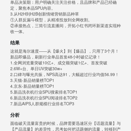
单品决策期：用户明确关注关注价格，且品牌和产品已经确
定，聚焦本品SPU内容。
3.从H2H到H2B创新情绪营销新品种草
①人群反漏斗模型，从精准投放到全网收割。
②承接热点，三筒引流直播间，开拓小红书闭环新渠道实现种
收一体。
结果
这就是海尔速度——从【爆火】到【爆品】，只用了3个月！
新品即爆品，刷新行业单品首发48小时破亿记录！
1.全网浏览量突破10亿+、成交额突破1亿+、首发突破
2.6W+台、单日UV突破30w+
2.口碑与曝光共振，NPS高达91，大幅超过行业均值56.99！
3.天猫-新品销量榜TOP1
4.京东-新品销量榜TOP1
5.新品洗衣机行业SPU搜索排名TOP1
6.新品洗衣机行业SPU阅读排名TOP2
7.新品AIPS人群规模行业排名TOP3
分析
面临破天流量富贵的时候，品牌需要迅速区分【话题流量】与
【产品流量】的差异性，思考如何把话题侧的流量，转移到产