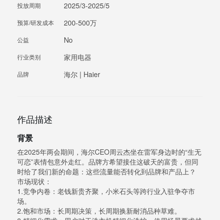
2025/3-2025/5
投放周期
200-500万
预算/研发成本
No
公益
家用电器
行业类别
海尔 | Haier
品牌
作品描述
背景
在2025年两会期间，海尔CEO周云杰坐在雷军身边时的“生无
可恋”表情包意外走红。品牌方希望接住这破天的富贵，但同
时给了我们新的命题：这些流量能否转化到品牌和产品上？
市场现状：
1.竞争内卷：老钱新贵齐聚，小米石头等跨行业入驻争夺市
场。
2.饱和市场：长周期决策，长周期换新耐消品种草难。