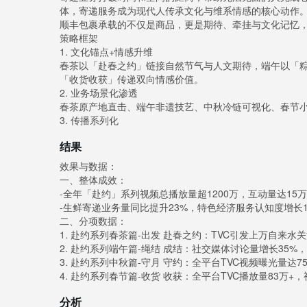
体，寄递服务成为现代人传承文化与维系情感的核心动作
顺丰包裹承载的不仅是商品，更是期待、牵挂与文化记忆
策略框架
1. 文化锚点+情感升维
春茶以「赴春之约」链接自然节气与人文期待，端午以「
「收货收获」传递双向情感价值。
2. 业务场景化渗透
春茶原产地直击、端午非遗技艺、中秋冷链可视化、春节
3. 传播系列化
结果
效果与数据：
一、整体成效：
-全年「赴约」系列视频总播放量超1200万，互动量达15
-生鲜寄递业务量同比提升23%，特色经济服务认知度增长1
二、分项数据：
1. 赴约系列春茶篇-出发 赴春之约：TVC引发上万自来
2. 赴约系列端午篇-绳结 成结：社交媒体讨论量增长35%
3. 赴约系列中秋篇-守月 守约：全平台TVC视频曝光量达
4. 赴约系列春节篇-收货 收获：全平台TVC播放量83万+
分析