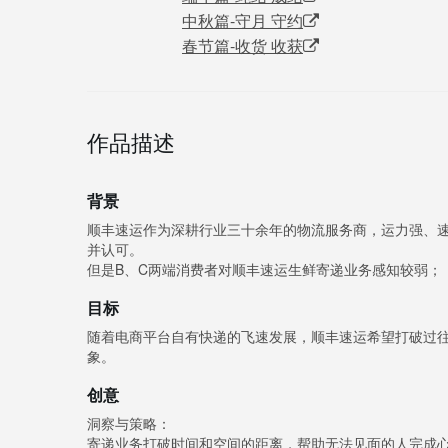
中秋篇-守月 守约
春节篇-收货 收获
作品描述
背景
顺丰速运作为深耕行业三十余年的物流服务商，运力强、
并认可。
但是B、C两端消费者对顺丰速运生鲜寄递业务感知较弱；
目标
随着电商平台自有快递的飞速发展，顺丰速运希望打破过
象。
创意
洞察与策略：
寄递业务打破时间和空间的距离，帮助无法见面的人完成