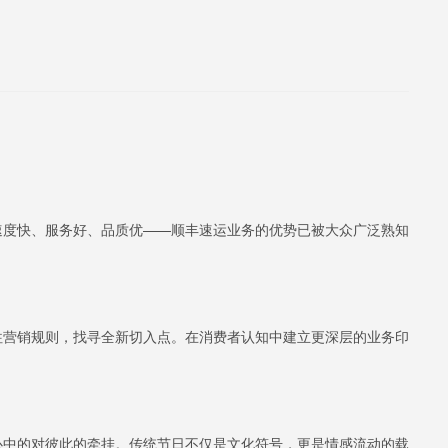
速度快、服务好、品质优——顺丰速运业务的优势已被大众广泛熟知
往营销规则，找寻全新切入点。在消费者认知中建立更深层的业务印
心中的对彼此的牵挂。传统节日不仅是文化符号，更是情感流动的载