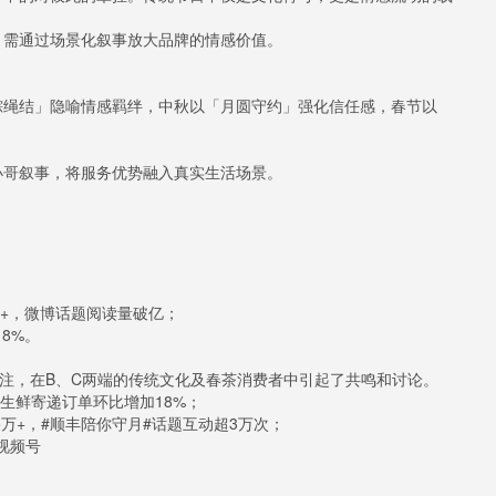
。
，需通过场景化叙事放大品牌的情感价值。
粽绳结」隐喻情感羁绊，中秋以「月圆守约」强化信任感，春节以
小哥叙事，将服务优势融入真实生活场景。
万+，微博话题阅读量破亿；
8%。
水关注，在B、C两端的传统文化及春茶消费者中引起了共鸣和讨论。
，生鲜寄递订单环比增加18%；
75万+，#顺丰陪你守月#话题互动超3万次；
，视频号