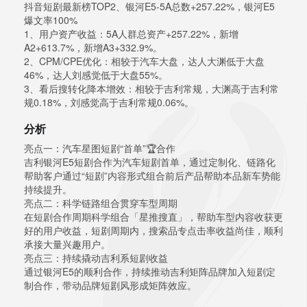
抖音短剧最新榜TOP2、银河E5-5A总数+257.22%，银河E5
爆文率100%
1、用户资产收益：5A人群总资产+257.22%，新增
A2+613.7%，新增A3+332.9%。
2、CPM/CPE优化：相较于汽车大盘，达人大渊低于大盘
46%，达人刘感觉低于大盘55%。
3、看后搜转化降本增效：相较于吉利常规，大渊高于吉利常
规0.18%，刘感觉高于吉利常规0.06%。
分析
亮点一：汽车星图短剧“首单”🏆合作
吉利银河E5短剧合作为汽车短剧首单，通过定制化、链路化
帮助客户通过“短剧”内容形式组合前后产品帮助本品新车势能
持续提升。
亮点二：科学链路组合贯穿车型周期
在短剧合作周期科学组合「星推搜直」，帮助车型内容收获更
好的用户收益，短剧周期内，搜索品专点击率收益尚佳，顺利
承接大量兴趣用户。
亮点三：持续撬动吉利系短剧收益
通过银河E5的顺利合作，持续推动吉利矩阵品牌加入短剧定
制合作，带动品牌短剧风形成矩阵效应。