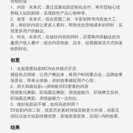
营销价值：
1、内容 · 未来式：通过流量短剧定制化合作，将车型核心优
势植入短剧剧情，实现软性产品心智种草。
2、裂变 · 未来式：组合星图二创、丰富矩阵等内容放大工
具，将好的内容让更多人看到，帮助优化营销成本的同时，实
现更多用户的触达。
3、转化 · 未来式：在做好内容的同时，还需将内容触达的兴
趣用户收入囊中，组合内容热推、品专、短视频推流方式快速
收割转化。
创意
1、全新星图短剧MCN合作模式开启
捕捉热点情绪，让用户爽起来，将用户时间重点化，品牌故事
场景化，带来云体验，讲好故事捕捉用户心智。
2、四大风格短剧—演绎银河E5爱看的内容
情感复仇爽剧、职场霸总爽剧、亲情超能力、职场爽文反转、
职场霸总爽剧、亲情超能力一次到位。
3、做好短剧还不够，如何高效利用？
E5短剧内容二创，优质历史素材持续贡献更大价值，创新互
动玩法放大短剧传播优势，多端资源宣推，实现1+N的效果。
结果