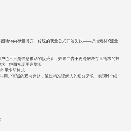
马圈地转向存量博弈。传统的获量公式开始失效——折扣素材X流量
用户也不只是信息被动的接受者，效果广告不再是解决存量需求的投
需求，继而实现用户增长
营的用增新模式
是与用户真诚的双向奔赴，通过精准理解人的细分需求，实现N个细
化