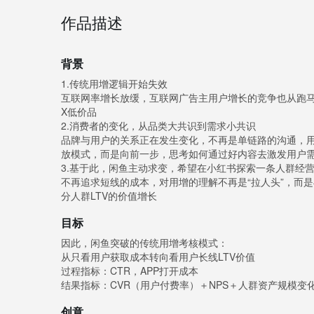
作品描述
背景
1.传统用增逻辑开始失效
互联网率增长放缓，互联网广告主用户增长的竞争也从跑
X低价品
2.消费者的变化，从品类大共识到需求小共识
品牌与用户的关系正在发生变化，不再是单链路的沟通，
放模式，而是向前一步，思考如何通过好内容去激发用户
3.基于此，闲鱼主动求变，希望在小红书探索一条人群经
不再追求短线的成本，对用增的理解不再是“拉人头”，而
分人群LTV的价值增长
目标
因此，闲鱼突破的传统用增考核模式：
从只看用户获取成本转向看用户长线LTV价值
过程指标：CTR，APP打开成本
结果指标：CVR（用户付费率）＋NPS＋人群资产规模变
创意