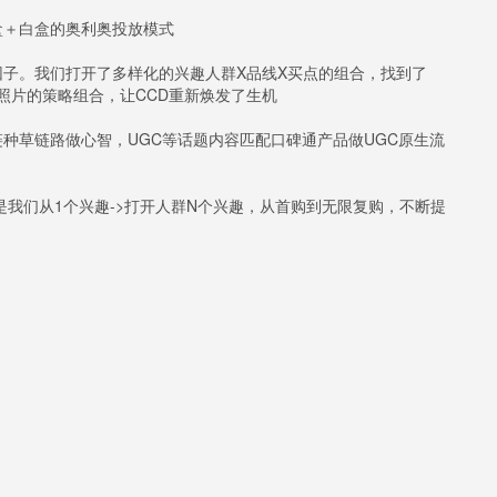
盒＋白盒的奥利奥投放模式
子。我们打开了多样化的兴趣人群X品线X买点的组合，找到了
生照片的策略组合，让CCD重新焕发了生机
种草链路做心智，UGC等话题内容匹配口碑通产品做UGC原生流
是我们从1个兴趣->打开人群N个兴趣，从首购到无限复购，不断提