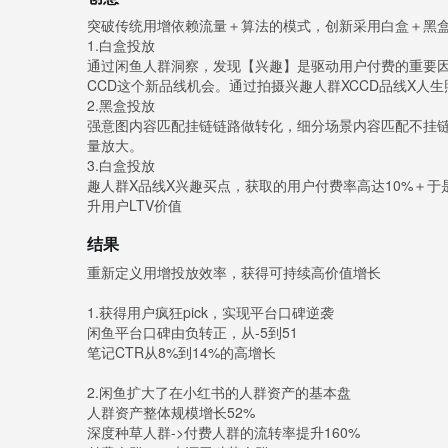
突破传统用增依赖流量＋算法的模式，创新采用白盒＋黑
1.白盒投放
通过闲鱼人群洞察，发现【兴趣】是驱动用户付费的重要因
CCD这个新品线机会。通过拍摄兴趣人群XCCD品线X人
2.黑盒投放
强意图内容匹配挂链链路做转化，细分场景内容匹配不挂链
量放大。
3.白盒投放
趣人群X品线X兴趣买点，获取的用户付费率高达10%＋于
升用户LTV价值
结果
重新定义用增投放效率，获得可持续高价值增长
1.获得用户疯狂pick，实现平台口碑逆袭
闲鱼平台口碑由负转正，从-5到51
笔记CTR从8%到14%的高增长
2.闲鱼扩大了在小红书的人群资产的基本盘
人群资产整体规模增长52%
深度种草人群->付费人群的流转率提升160%