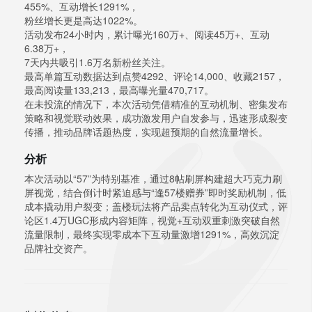
455%、互动增长1291%，
粉丝增长更是高达1022%。
活动发布24小时内，累计曝光160万+、阅读45万+、互动
6.38万+，
7天内共吸引1.6万名新粉丝关注。
最高单篇互动数据达到点赞4292、评论14,000、收藏2157，
最高阅读量133,213，最高曝光量470,717。
在未投流的情况下，本次活动凭借精准的互动机制、密集发布
策略和视觉联动效果，成功激发用户自发参与，迅速形成裂变
传播，推动品牌话题热度，实现超预期的自然流量增长。
分析
本次活动以“57”为特别基准，通过8帖刷屏构建超大巧克力刷
屏视觉，结合倒计时紧迫感与“逢57楼赠券”即时奖励机制，低
成本撬动用户裂变；盖楼玩法将产品卖点转化为互动仪式，评
论区1.4万UGC形成内容矩阵，视觉+互动双重刺激突破自然
流量限制，最终实现零成本下互动量激增1291%，高效沉淀
品牌社交资产。