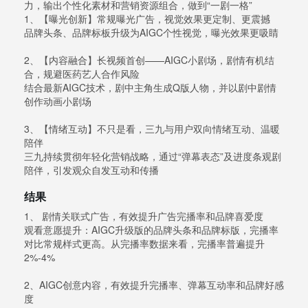
力，输出个性化素材和营销资源组合，做到“一剧一格”
1、【曝光创新】常规曝光广告，视觉效果更定制、更震撼
品牌头条、品牌标板升级为AIGC个性视觉，曝光效果更吸睛
2、【内容融合】长视频首创——AIGC小剧场，剧情有机结
合，规避医药艺人合作风险
结合最新AIGC技术，剧中主角生成Q版人物，并以剧中剧情
创作动画小剧场
3、【情绪互动】不只是看，三九与用户双向情绪互动、温暖
陪伴
三九持续贯彻年轻化营销战略，通过“弹幕表态”及进度条观剧
陪伴，引发观众自发互动和传播
结果
1、 剧情关联式广告，有效提升广告完播率和品牌喜爱度
观看意愿提升：AIGC升级版的品牌头条和品牌标版，完播率
对比常规样式更高。从完播率数据来看，完播率普遍提升
2%-4%
2、AIGC创意内容，有效提升完播率、弹幕互动率和品牌好感
度