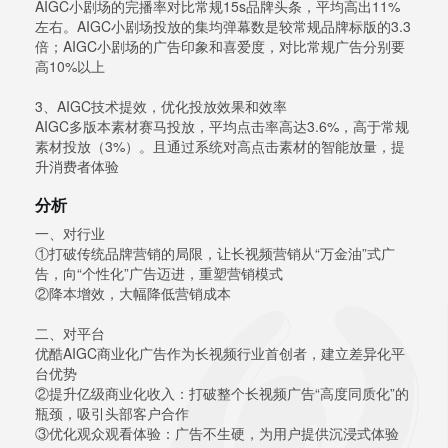
AIGC小剧场的完播率对比常规15s品牌头条，平均高出11%
左右。AIGC小剧场投放的集均弹幕数是较常规品牌标版的3.3
倍；AIGC小剧场的广告印象和喜爱度，对比常规广告分别要
高10%以上
3、AIGC技术提效，优化投放效果和效率
AIGC多版本素材赛马投放，平均点击率高达3.6%，高于常规
素材投放（3%）。且通过系统对高点击素材的智能放量，提
升消费者体验
分析
一、对行业
①打破传统品牌营销的局限，让长视频营销从“万金油”式广
告，向“个性化”广告迈进，重塑营销模式
②降本增效，大幅降低营销成本
二、对平台
优酷AIGC商业化广告作为长视频行业首创者，建立差异化平
台优势
②提升亿级商业化收入：打破整个长视频广告“高度同质化”的
瓶颈，吸引头部客户合作
③优化观众观看体验：广告不生硬，为用户提供沉浸式体验