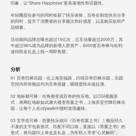
印象，让“Share Happiness”更具落地性和话题性。
年轻圈层在参与的同时收获了快乐体验，百奇在制造快乐分享
的同时，提升了消费者的分享频次和好感度，以及购买欲和产
品销量。
活动期间品牌总曝光超过15亿次，总互动量超过2000万，其
中超过96%成为品牌的新增人群资产，6000套百奇棒与哈利·
波特联名礼盒上线一周即售罄。
分析
01 百奇巨棒乐园：在上海安福路，闪现百奇巨棒乐园，乐园
空间内所有物品均为百奇搭建，吸睛度快乐值拉满。
02 地标都可棒：街角都变成百奇的快乐地。以CGI视频形
式，将网红地标如武康大楼变答案之书，上海弄堂空降巨棒乐
园，让每个人在citywalk中随时发现趣味。
03 玄学也可棒：想要快乐就问《百奇答案之书》！顺应经久
不衰的文字包装形式，匹配不同口味，直接以《答案之书》的
形式，将问题印上单盒及礼盒，为年轻人寻求“心灵解药”。