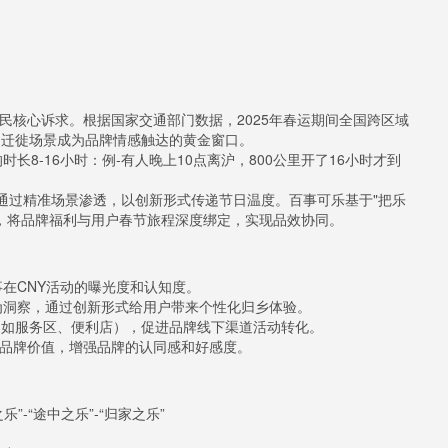
民核心诉求。根据国家交通部门数据，2025年春运期间全国跨区域
大的迁徙场景成为品牌情感触达的黄金窗口。
8-16小时：例-有人晚上10点离沪，800公里开了16小时才到
牌通过精准场景渗透，以创新形式传递节日温度。百事可乐基于"把乐
销，将品牌福利与用户春节旅程深度绑定，实现品效协同。
在CNY活动的曝光度和认知度。
为洞察，通过创新形式给用户带来个性化归乡体验。
（如服务区、便利店），促进品牌线下渠道活动转化。
的品牌价值，增强品牌的认同感和好感度。
-“途中之乐”-“归家之乐”