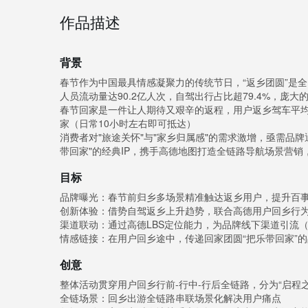
作品描述
背景
春节作为中国最具情感凝聚力的传统节日，“返乡团圆”是全
人员流动量达90.2亿人次，自驾出行占比超79.4%，庞
春节回家是一件让人期待又艰辛的返程，用户返乡驾车平均时长
家（日常10小时左右即可抵达）
消费者对"旅途关怀"与"家乡归属感"的需求激增，亟需品
带回家"的经典IP，携手高德地图打造全链路导航场景营
目标
品牌曝光：春节前归乡多场景精准触达返乡用户，提升百事
创新体验：借势自驾返乡上升趋势，联合高德用户回乡行
渠道联动：通过高德LBS定位能力，为品牌线下渠道引流
情感链接：在用户回乡途中，传递回家团圆“把乐带回家”
创意
整体活动贯穿用户回乡行前-行中-行后全链路，分为“启程之乐”
全链场景：回乡出游全链路串联场景化解决用户痛点