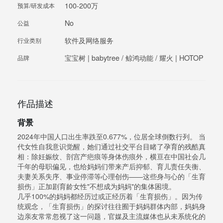
100-200万
预算/研发成本
No
公益
软件及网络服务
行业类别
宝宝树 | babytree / 鲸鸿动能 / 耀火 | HOTOP
品牌
作品描述
背景
2024年中国人口出生率跌至0.677%，位居全球倒数行列。 当
代女性自我意识觉醒，她们通过社交平台目睹了孕育的残酷真
相：除妊娠纹、剖宫产疤痕等身体伤痕外，横亘在中国社会几
千年的母职偏见，也给妈妈们带来产后抑郁、育儿责任失衡、
夫妻关系失序、事业停滞等心理创伤——这些身与心的「生育
损伤」正加剧育龄女性"不想成为妈妈"的集体困境。
几乎100%的妈妈都经历过或正经历着「生育损伤」。因为传
统观念，「生育损伤」的探讨往往囿于妈妈群体内部，妈妈身
边亲友常常忽视了这一问题，官媒及主流媒体也从未系统化的