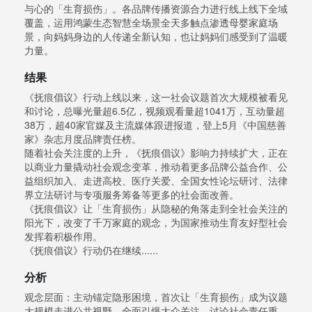
与心的「生育损伤」。各品牌传播资源合力进行线上线下全域
覆盖，运用鸿蒙生态智慧全场景全天多触点渗透母婴家庭场
景，向妈妈身边的人传递全新认知，也让妈妈们感受到了温暖
力量。
结果
《抚痕倡议》行动上线以来，这一社会议题首次大规模被看见
和讨论，总曝光量超6.5亿，视频观看量超1041万，互动量超
38万，超40家官媒及主流媒体跟进报道，登上5月《中国慈善
家》杂志月度品牌责任榜。
随着社会关注度的上升，《抚痕倡议》影响力持续扩大，正在
以商业力量撬动社会观念变革，推动着更多品牌公益合作、公
益组织加入、走进高校、医疗关爱、全国女性论坛研讨、法律
界立法研讨与专项服务筹备等更多的社会面改善。
《抚痕倡议》让「生育损伤」从隐秘的角落走到全社会关注的
阳光下，改变了千万家庭的观念，为国家推动生育友好型社会
发挥着积极作用。
《抚痕倡议》行动仍在继续......
分析
观念层面：主动锚定隐形困境，首次让「生育损伤」成为议题
大规模走进公共视野，全面引爆大众关注，讨论社会责任重