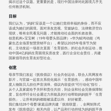
揭示过这个议题。更重要的是，现行中国法律对此困境几乎无
任何救济机制。
目标
我们认为，“妈妈”应该是一个让她们觉得幸福的身份，而不应
该成为她们的困境。面对亲友忽视、官媒缺位、法律救济空白
现状，唯有全民看见问题，才能推动社会面的长效改善。
创意机构×宝宝树（19年母婴头部品牌）×华为鲸鸿动能（鸿
蒙生态全场景智慧营销平台），希望以2025年母亲节为契
机，主动发起一场首次直面「生育损伤」的社会共创运动，推
动中国4亿妈妈生育困境实质改变，践行企业社会责任，共建
国家倡导的生育友好型社会。
创意
母亲节我们发起《抚痕倡议》社会共创运动，联合人民网发布
影片，与官媒一起首次系统化揭示「生育损伤」，感动中国年
度人物陈贝儿担任声音演绎。倡议内容提供“可行动化”指引，
从个人及家庭给予关怀和责任共担，到企业和社会完善保障制
度，旨在呼吁全社会通过力所能及的行动帮助妈妈抚平「生育
损伤」，让所有妈妈都能被温柔以待、好好被爱。
我们集结28个母婴/家庭品牌共建「抚痕联盟」，全网矩阵式
发布《抚痕倡议》相关内容，以产品和行动持续为妈妈抚平身