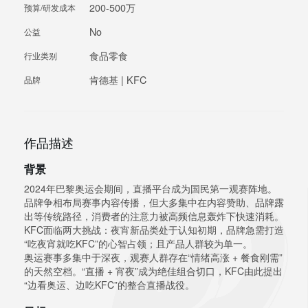
200-500万
预算/研发成本
No
公益
食品零食
行业类别
肯德基 | KFC
品牌
作品描述
背景
2024年巴黎奥运会期间，直播平台成为国民第一观赛阵地。
品牌争相布局赛事内容传播，但大多集中在内容赞助、品牌露
出等传统路径，消费者的注意力被高频信息轰炸下快速消耗。
KFC面临两大挑战：夜宵新品类处于认知初期，品牌急需打造
“吃夜宵就吃KFC”的心智占领；且产品人群较为单一。
奥运赛事多集中于深夜，观赛人群存在“情绪高涨 + 餐食刚需”
的天然空档。“直播 + 宵夜”成为绝佳组合切口，KFC由此提出
“边看奥运、边吃KFC”的整合直播战役。