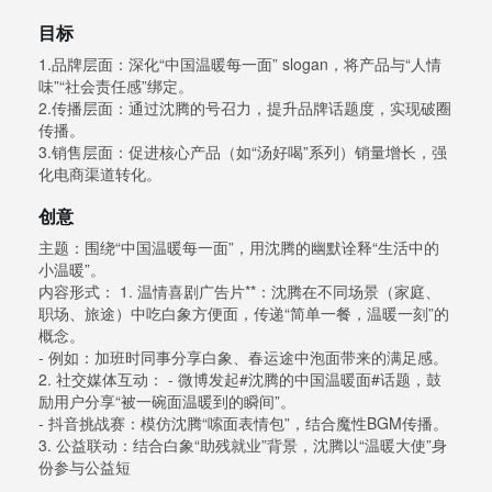
目标
1.品牌层面：深化“中国温暖每一面” slogan，将产品与“人情
味”“社会责任感”绑定。
2.传播层面：通过沈腾的号召力，提升品牌话题度，实现破圈
传播。
3.销售层面：促进核心产品（如“汤好喝”系列）销量增长，强
化电商渠道转化。
创意
主题：围绕“中国温暖每一面”，用沈腾的幽默诠释“生活中的
小温暖”。
内容形式： 1. 温情喜剧广告片**：沈腾在不同场景（家庭、
职场、旅途）中吃白象方便面，传递“简单一餐，温暖一刻”的
概念。
- 例如：加班时同事分享白象、春运途中泡面带来的满足感。
2. 社交媒体互动： - 微博发起#沈腾的中国温暖面#话题，鼓
励用户分享“被一碗面温暖到的瞬间”。
- 抖音挑战赛：模仿沈腾“嗦面表情包”，结合魔性BGM传播。
3. 公益联动：结合白象“助残就业”背景，沈腾以“温暖大使”身
份参与公益短