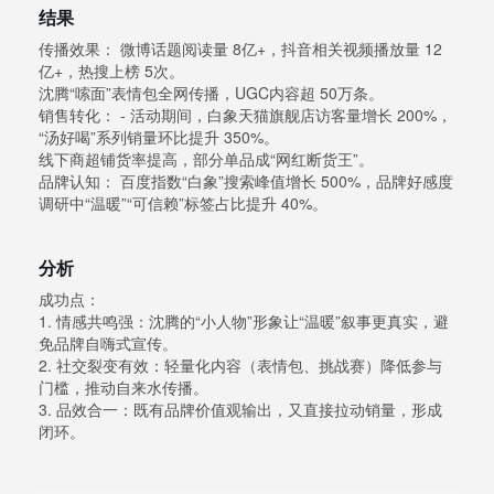
结果
传播效果： 微博话题阅读量 8亿+，抖音相关视频播放量 12
亿+，热搜上榜 5次。
沈腾“嗦面”表情包全网传播，UGC内容超 50万条。
销售转化： - 活动期间，白象天猫旗舰店访客量增长 200%，
“汤好喝”系列销量环比提升 350%。
线下商超铺货率提高，部分单品成“网红断货王”。
品牌认知： 百度指数“白象”搜索峰值增长 500%，品牌好感度
调研中“温暖”“可信赖”标签占比提升 40%。
分析
成功点：
1. 情感共鸣强：沈腾的“小人物”形象让“温暖”叙事更真实，避
免品牌自嗨式宣传。
2. 社交裂变有效：轻量化内容（表情包、挑战赛）降低参与
门槛，推动自来水传播。
3. 品效合一：既有品牌价值观输出，又直接拉动销量，形成
闭环。