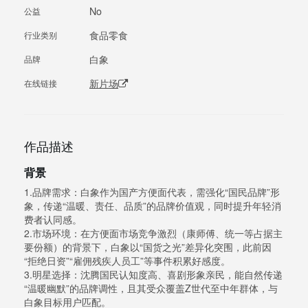
No
公益
食品零食
行业类别
白象
品牌
新片场
在线链接
作品描述
背景
1.品牌需求：白象作为国产方便面代表，需强化“国民品牌”形
象，传递“温暖、责任、品质”的品牌价值观，同时提升年轻消
费者认同感。
2.市场环境：在方便面市场竞争激烈（康师傅、统一等占据主
要份额）的背景下，白象以“国货之光”差异化突围，此前因
“拒绝日资”“雇佣残疾人员工”等事件积累好感度。
3.明星选择：沈腾国民认知度高、喜剧形象亲民，能自然传递
“温暖幽默”的品牌调性，且其受众覆盖Z世代至中年群体，与
白象目标用户匹配。