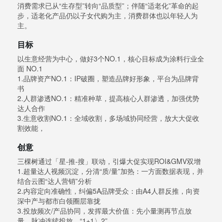
消费需求已从“生存型”转向“品质型”；伴随“适老化”革命的起
步，适老化产品仍以子女代购为主，消费群体也以年轻人为
主。
目标
以生意经营为中心，做好3个NO.1，核心目标成为涂料行业全
面 NO.1
1.品牌资产NO.1：IP破圈，塑造品牌好形象，平台为品牌背
书
2.人群渗透NO.1：精准种草，提高核心人群渗透，加强优势
达人合作
3.生意收割NO.1：全域收割，多场域协同经营，放大大促收
割效能，
创意
三棵树通过「星-推-搜」联动，引爆大促实现ROI&GMV双增
1.超量达人视频沉淀，分清“质/量”加热：一方面数据表现，并
结合云图“达人营销”分析
2.内容定向准确性，纠偏5A品牌受众：由A4人群反推，向资
深中产与都市白领圈层靠拢
3.投放频次/产品协同，发挥最大价值：先小量测再节点放
量，脉冲连续投放，“1+1〉2”