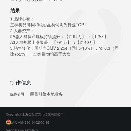
结果
1.品牌心智：
三棵树品牌词和核心品类词均为行业TOP1
2.人群资产：
5A总人群资产规模持续提升：【7194万】→【1.2亿】
A3人群规模上涨显著：【791万】→【2140万】
3.销售转化：周期内GMV 2.25e（同比+16%），roi 6.3（同
比+52%），全类目roi均高于大盘
制作信息
巨量引擎本地业务
媒体公司
Copyright©上海金投赏文化传媒有限公司
沪公网备 31010402000199
沪ICP备11047575号-2