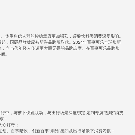
人、体重焦虑人群的控糖意愿更加强烈，碳酸饮料类消费深受影响。
起，国际品牌效应被新兴品牌所取代。2024年百事可乐全球焕新
的全新主张，向当代年轻人传递更大胆无畏的品牌态度。在百事可乐品牌焕
份额。
行中，与萝卜快跑联动，与出行场景深度绑定 定制专属“逛吃”消费
诉求：
大众好奇；
互动、百事赠饮，创新百事“潮酷”感知及出行场景下消费习惯；