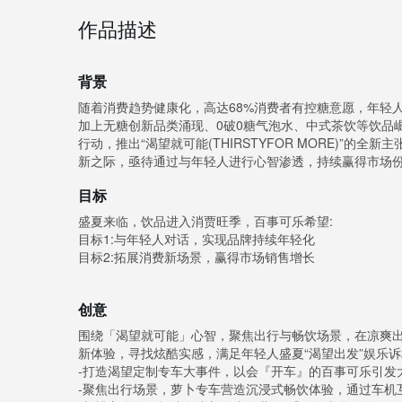
作品描述
背景
随着消费趋势健康化，高达68%消费者有控糖意愿，年轻
加上无糖创新品类涌现、0破0糖气泡水、中式茶饮等饮品崛
行动，推出“渴望就可能(THIRSTYFOR MORE)”
新之际，亟待通过与年轻人进行心智渗透，持续赢得市场
目标
盛夏来临，饮品进入消贾旺季，百事可乐希望:
目标1:与年轻人对话，实现品牌持续年轻化
目标2:拓展消费新场景，赢得市场销售增长
创意
围绕「渴望就可能」心智，聚焦出行与畅饮场景，在凉爽出
新体验，寻找炫酷实感，满足年轻人盛夏“渴望出发”娱乐
-打造渴望定制专车大事件，以会『开车』的百事可乐引发
-聚焦出行场景，萝卜专车营造沉浸式畅饮体验，通过车机