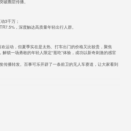
』突破圈层传播。
互动3千万；
TR7.5%，深度触达高质量年轻出行人群。
喜欢运动，但夏季实在是太热、打车出门的价格又比较贵，聚焦
景，解锁一场勇敢的年轻人限定“逛吃”体验，成功以新奇刺激的感官
自发传播转发。百事可乐开辟了一条前卫的无人车赛道，让大家看到