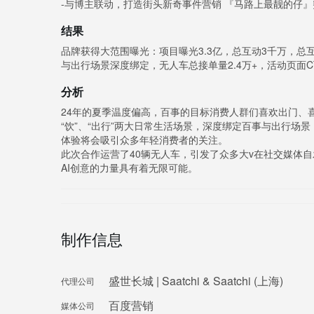
-与博主联动，打造街头新奇事件营销 『马路上最靓的仔
结果
品牌获得大范围曝光：项目曝光3.3亿，总互动3千万，总
与出行场景深度绑定，无人车总接单量2.4万+，活动页面C
分析
24年的夏季温度偏高，百事的目标消费人群们喜欢出门、
“饮”、“出行”两大日常生活场景，深度绑定百事与出行场
体验将会吸引众多年轻消费者的关注。
此次合作运营了40辆无人车，引发了众多大v在社交媒体
AI创意的力量具有着无限可能。
制作信息
盛世长城 | Saatchi & Saatchi (上海)
代理公司
百度营销
媒体公司