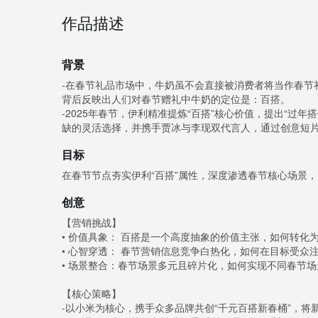
作品描述
背景
-在春节礼品市场中，牛奶虽不会直接被消费者将当作春节
背后反映出人们对春节赠礼中牛奶的定位是：百搭。
-2025年春节，伊利精准提炼“百搭”核心价值，提出“过
缺的灵活选择，并携手贾冰与李现双代言人，通过创意短片
目标
在春节节点夯实伊利“百搭”属性，深度渗透春节核心场景，
创意
【营销挑战】
• 价值具象： 百搭是一个高度抽象的价值主张，如何转化
• 心智穿透： 春节营销信息竞争白热化，如何在目标受众
• 场景整合：春节场景多元且碎片化，如何实现不同春节场
【核心策略】
-以小米为核心，携手众多品牌共创“千元百搭新春桶”，将