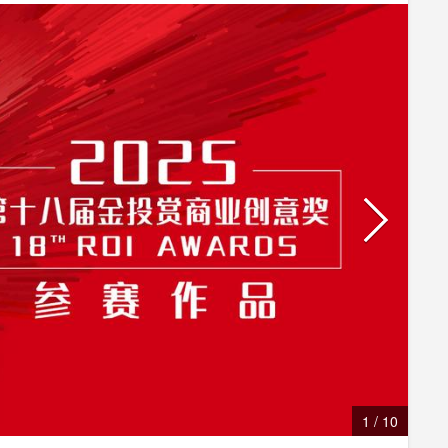
1
/
10