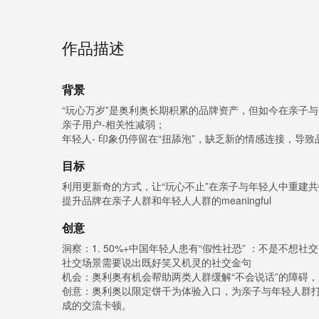
作品描述
背景
“玩心万岁”是奥利奥长期积累的品牌资产，但如今在亲子
亲子用户-相关性减弱；
年轻人- 印象仍停留在“扭舔泡”，缺乏新的情感连接，导
目标
利用更新奇的方式，让“玩心不止”在亲子与年轻人中重建
提升品牌在亲子人群和年轻人人群的meaningful
创意
洞察：1. 50%+中国年轻人患有“假性社恐” ：不是不想
社交场景需要说出既好笑又机灵的社交金句
机会：奥利奥有机会帮助两类人群缓解“不会说话”的障碍
创意：奥利奥以限定饼干为体验入口，为亲子与年轻人群打
成的交流卡顿。