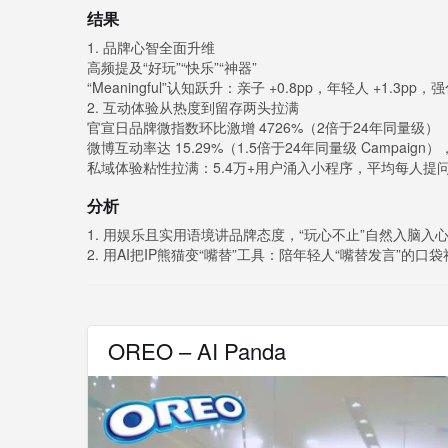
结果
1. 品牌心智全面升维
高频提及“好玩”“快乐”“神器”
“Meaningful”认知跃升：亲子 +0.8pp，年轻人 +1.3pp
2. 互动体验从热度到留存两头拉满
官宣日品牌微指数环比激增 4726%（2倍于24年同量级）
微博互动率达 15.29%（1.5倍于24年同量级 Campaign）
私域体验粘性拉满：5.4万+用户涌入小程序，平均每人提问
分析
1. 用娱乐且实用语境讲品牌态度，“玩心不止”自然入脑入
2. 用AI把IP熊猫变“嘴替”工具：陪年轻人“嘴替发言”的口
OREO – AI Panda