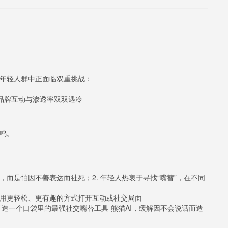
与年轻人群中正面临双重挑战：
致品牌互动与渗透率双双遇冷
共鸣。
社交，而是怕因不善表达而社死；2. 年轻人热衷于寻找“嘴替”，在不同
，用更轻松、更有趣的方式打开互动或社交局面
造一个口袋里的最强社交嘴替工具-熊猫AI，缓解因不会说话而造