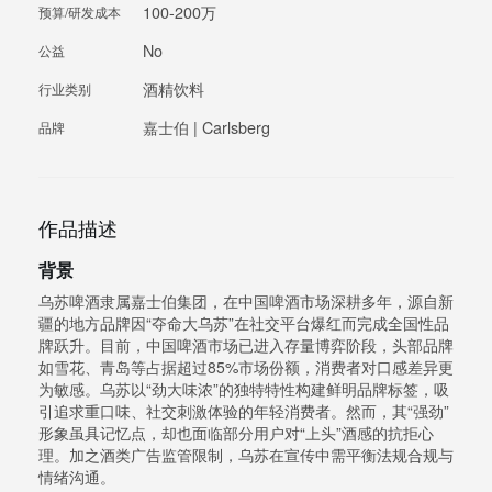
100-200万
预算/研发成本
No
公益
酒精饮料
行业类别
嘉士伯 | Carlsberg
品牌
作品描述
背景
乌苏啤酒隶属嘉士伯集团，在中国啤酒市场深耕多年，源自新
疆的地方品牌因“夺命大乌苏”在社交平台爆红而完成全国性品
牌跃升。目前，中国啤酒市场已进入存量博弈阶段，头部品牌
如雪花、青岛等占据超过85%市场份额，消费者对口感差异更
为敏感。乌苏以“劲大味浓”的独特特性构建鲜明品牌标签，吸
引追求重口味、社交刺激体验的年轻消费者。然而，其“强劲”
形象虽具记忆点，却也面临部分用户对“上头”酒感的抗拒心
理。加之酒类广告监管限制，乌苏在宣传中需平衡法规合规与
情绪沟通。