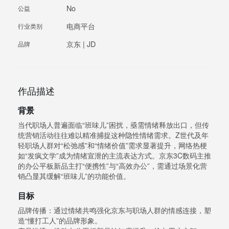
No
公益
电商平台
行业类别
京东 | JD
品牌
作品描述
背景
当代职场人普遍面临“班味儿”困扰，亟需情绪释放出口，但传
统营销活动往往难以精准捕捉这种隐性情绪需求。Z世代及年
轻职场人群对“松弛感”和“情绪价值”需求显著提升，网络热梗
如“发疯文学”成为情绪宣泄的主流表达方式。京东3C数码主推
的办公平板新品主打“便携性”与“高效办公”，需通过场景化营
销凸显其缓解“班味儿”的功能价值。
目标
品牌传播：通过情绪共鸣强化京东与职场人群的情感连接，塑
造“懂打工人”的品牌形象。