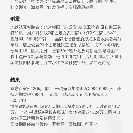
产品渗透：推动办公平板新品认知度提升，抢占用户心智。
社交裂变：激发用户自发传播，实现话题破圈。
创意
地铁站互动装置：北京朝阳门站设置“发疯工牌墙”及自助工牌
打印机，用户可领取2张固定文案工牌+1张DIY工牌，“林”时
抱佛脚、“郭”我不背……品牌用谐音梗的形式激发收集欲与分
享欲。墙上设置20个固定姓氏直接领取按钮，按下即可领取
专属工牌，除此之外，更有60个额外姓氏可以在现场墙面平
板中点击互动参与活动，进行工牌定制。活动期间吸引大量乘
客前往排队参与，并在小红书等社交平台引发广泛讨论。
结果
京东百家姓“发疯工牌”，平均每日加送派发5000-6000张，峰
值时期突破7000/日，朝阳门站活动期间线下曝光量达
805,713；
微博话题#在哪儿都少点班味儿阅读量9815万+，讨论量11.7
万+；小红书话题#平板去班味计划浏览量超1624万，用户自
发分享工牌照片及使用场景；
高峰期最终站内暂停，调整至非高峰期进行互动。