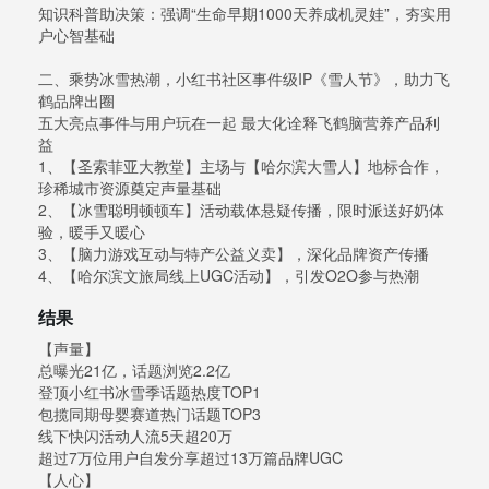
知识科普助决策：强调“生命早期1000天养成机灵娃”，夯实用
户心智基础
二、乘势冰雪热潮，小红书社区事件级IP《雪人节》，助力飞
鹤品牌出圈
五大亮点事件与用户玩在一起 最大化诠释飞鹤脑营养产品利
益
1、【圣索菲亚大教堂】主场与【哈尔滨大雪人】地标合作，
珍稀城市资源奠定声量基础
2、【冰雪聪明顿顿车】活动载体悬疑传播，限时派送好奶体
验，暖手又暖心
3、【脑力游戏互动与特产公益义卖】，深化品牌资产传播
4、【哈尔滨文旅局线上UGC活动】，引发O2O参与热潮
结果
【声量】
总曝光21亿，话题浏览2.2亿
登顶小红书冰雪季话题热度TOP1
包揽同期母婴赛道热门话题TOP3
线下快闪活动人流5天超20万
超过7万位用户自发分享超过13万篇品牌UGC
【人心】