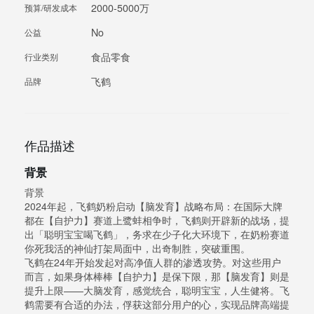
2000-5000万
预算/研发成本
No
公益
食品零食
行业类别
飞鹤
品牌
作品描述
背景
背景
2024年起，飞鹤奶粉启动【脑发育】战略布局：在国际大牌
都在【自护力】赛道上鹭蚌相争时，飞鹤则开辟新的战场，提
出「聪明宝宝喝飞鹤」，务求在少子化大环境下，在奶粉赛道
你死我活的神仙打架局面中，出奇制胜，突破重围。
飞鹤在24年开始发起对高净值人群的渗透攻势。对这些用户
而言，如果身体棒棒【自护力】是保下限，那【脑发育】则是
提升上限——大脑发育，感觉统合，聪明宝宝，人生健将。飞
鹤需要有合适的办法，俘获这部分用户的心，实现品牌高端提