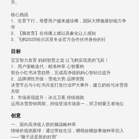
升。
核心挑战
1、生育下行，母婴用户越来越珍稀，国际大牌施展钞能力争
夺
2、【脑发育】在传播上难以具象化让人感知
3、飞鹤2025哈尔滨亚冬会官方合作伙伴身份的社
目标
宝宝智力发育 妈妈智慧之选 让飞鹤实现质的飞跃！
1、用户策略迭代：精准种草 心智重构
契合小红书冰雪趋势，完成高净值妈妈心智站位提升
2、品牌调性升级：雪地大势 品牌突围
冰雪节点与小红书共造打造行业IP大事件，建立奶粉与冰雪强
关联
3、市场表现提升：冰点卫冕 持续领跑
运用冰雪营销周期，持续登顶市场第一，捍卫销量王者地位
创意
一、面向高净值人群的脑战略种草
情绪价值抓眼球：通过带娃生活，晒萌娃晒故事做种草切入
——“脑子还是新的好用”