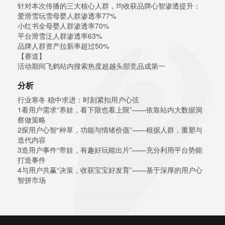
针对本次传播的三大核心人群，均收获品牌心智渗透提升：
爱滑雪玩雪母婴人群渗透率77%
小红书全母婴人群渗透率70%
平台滑雪泛人群渗透率63%
品牌人群资产拉新率超过50%
【赛道】
活动期间飞鹤站内搜索热度超越头部竞品成第一
分析
行业寒冬 稳中求进：时刻紧扣用户心弦
1看用户需求“养娃，看下限也看上限”——依靠站内大数据洞
察做策略
2探用户心智“种草，功能与情绪价值”——根据人群，重塑与
迭代内容
3造用户事件“带娃，有趣好玩能出片”——充分利用平台势能
打造事件
4与用户共赢“决策，收获宝宝好发育”——基于深厚的用户心
智拼市场