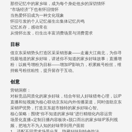
那些记忆中的家乡味，成为每个身处他乡的深切情怀
“市场经济”下也有怀旧情怀
当热爱怀旧成为一种文化现象
怀旧引发的个人记忆催生出集体记忆共鸣
记忆长存，感动常在
从情怀出发，衍生出丰富消费场景与消费需求
目标
借京东采销势头打造区采采销形象——走遍大江南北，为你寻
找最地道的家乡好味，讲述你不知道的家乡好味故事；直播增
粉：以账号增粉为目标——增加IP影响力，积累账号粉丝，维
持账号粉丝粘性，提升留存于互动。
创意
营销洞察：
对标竞品同质化的家乡好味，结合年轻人好味猎奇心理，以IP
直播和短视频为核心联动京东站内外传播渠道，同时借助京东
采销IP优势，打造京东超市独特的家乡好味心智。
核心策略：围绕“你不知道的家乡味”进行精细化内容运营
场景化直播+定制日播内容板块+脱口而出的家乡味IP系列视
频，把地方不为人知的好味带到用户面前
1、适配不同需求场景分享，隐藏好味到特色吃法