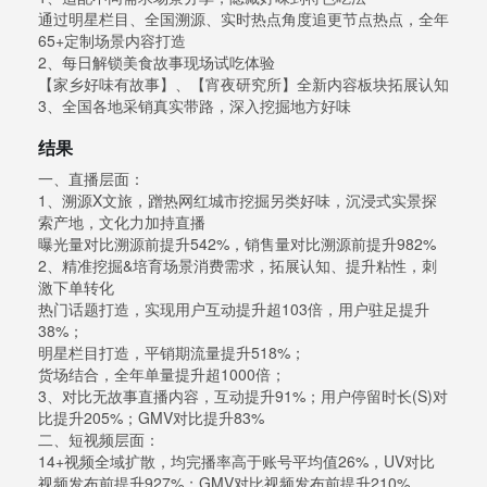
通过明星栏目、全国溯源、实时热点角度追更节点热点，全年
65+定制场景内容打造
2、每日解锁美食故事现场试吃体验
【家乡好味有故事】、【宵夜研究所】全新内容板块拓展认知
3、全国各地采销真实带路，深入挖掘地方好味
结果
一、直播层面：
1、溯源X文旅，蹭热网红城市挖掘另类好味，沉浸式实景探
索产地，文化力加持直播
曝光量对比溯源前提升542%，销售量对比溯源前提升982%
2、精准挖掘&培育场景消费需求，拓展认知、提升粘性，刺
激下单转化
热门话题打造，实现用户互动提升超103倍，用户驻足提升
38%；
明星栏目打造，平销期流量提升518%；
货场结合，全年单量提升超1000倍；
3、对比无故事直播内容，互动提升91%；用户停留时长(S)对
比提升205%；GMV对比提升83%
二、短视频层面：
14+视频全域扩散，均完播率高于账号平均值26%，UV对比
视频发布前提升927%；GMV对比视频发布前提升210%