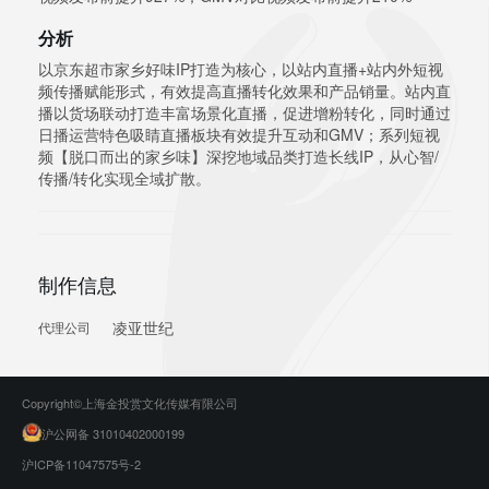
分析
以京东超市家乡好味IP打造为核心，以站内直播+站内外短视
频传播赋能形式，有效提高直播转化效果和产品销量。站内直
播以货场联动打造丰富场景化直播，促进增粉转化，同时通过
日播运营特色吸睛直播板块有效提升互动和GMV；系列短视
频【脱口而出的家乡味】深挖地域品类打造长线IP，从心智/
传播/转化实现全域扩散。
制作信息
凌亚世纪
代理公司
Copyright©上海金投赏文化传媒有限公司
沪公网备 31010402000199
沪ICP备11047575号-2