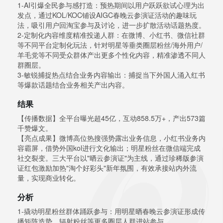
1-AI引爆全民参与感打造：预热期间以用户跃跃欲试心理为出
发点，通过KOL/KOC铺设AIGC春晚云参演证活动的趣味玩
法，吸引用户回淘宝参与及讨论，进一步扩散活动话题热度。
2-定制化内容维度精准投递人群：在微博、小红书、微信社群
等不同平台定制化玩法，针对明星等垂类圈层粉丝/海外用户/
羊毛党等不同受众群体产出更多个性化内容，精准渗透不同人
群圈层。
3-敏锐捕捉热点结合业务内容输出：捕捉当下外国人涌入红书
等爆款话题结合业务相关产出内容。
结果
【传播数据】全平台曝光超45亿，互动858.5万+，产出573篇
千赞爆文。
【亮点成果】微博高位热搜强势露出业务信息，小红书业务内
容霸屏，借势外国kol进行文化输出；明星粉丝在微信端完成
社交裂变。三大平台以"晒云参演证"为主线，通过珍稀版参演
证红包激励加热"淘个好彩头"新年氛围，有效承接站内外流
量，实现商业转化。
分析
1-撬动明星粉丝群体踊跃参与：用明星晒春晚云参演证形成传
播矩阵造势，辐射粉丝等更多圈层人群进站参与。