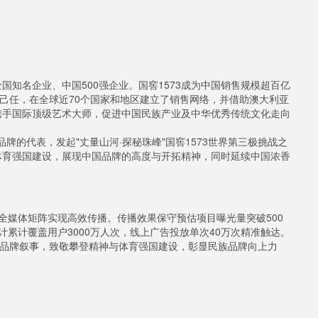
知名企业、中国500强企业。国窖1573成为中国销售规模超百亿
为己任，在全球近70个国家和地区建立了销售网络，并借助澳大利亚
携手国际顶级艺术大师，促进中国民族产业及中华优秀传统文化走向
品牌的代表，发起"丈量山河·探秘珠峰"国窖1573世界第三极挑战之
体育强国建设，展现中国品牌的高度与开拓精神，同时延续中国浓香
过全媒体矩阵实现高效传播。传播效果保守预估项目曝光量突破500
累计覆盖用户3000万人次，线上广告投放单次40万次精准触达。
的品牌叙事，致敬攀登精神与体育强国建设，彰显民族品牌向上力