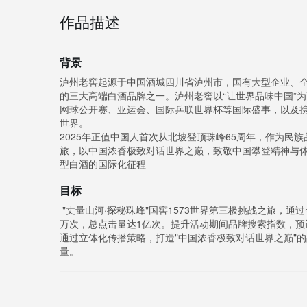
作品描述
背景
泸州老窖起源于中国酒城四川省泸州市，国有大型企业、全国
的三大高端白酒品牌之一。泸州老窖以“让世界品味中国”
网球公开赛、亚运会、国际乒联世界杯等国际盛事，以及
世界。
2025年正值中国人首次从北坡登顶珠峰65周年，作为民族
旅，以中国浓香极致对话世界之巅，致敬中国攀登精神与
型白酒的国际化征程
目标
"丈量山河·探秘珠峰"国窖1573世界第三极挑战之旅，通
万次，总点击量达1亿次。提升活动期间品牌搜索指数，预计
通过立体化传播策略，打造"中国浓香极致对话世界之巅"
量。