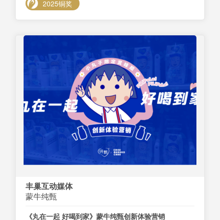
2025铜奖
丰巢互动媒体
蒙牛纯甄
《丸在一起 好喝到家》蒙牛纯甄创新体验营销