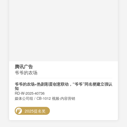
腾讯广告
爷爷的农场
爷爷的农场×热剧彩蛋创意联动，“爷爷”同名梗建立强认
知
RD-W-2025-40736
媒体公司组 / CB-1012 视频-内容营销
2025提名奖