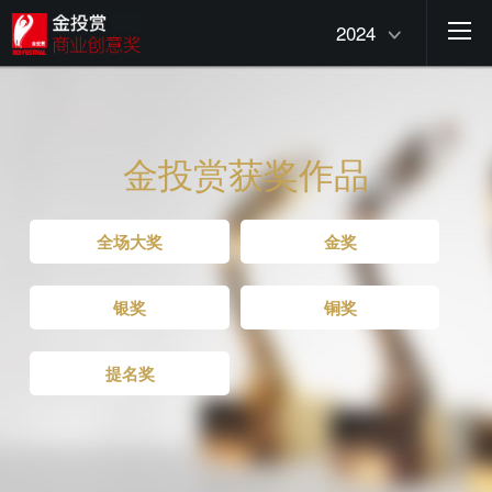
2024
金投赏获奖作品
全场大奖
金奖
银奖
铜奖
提名奖