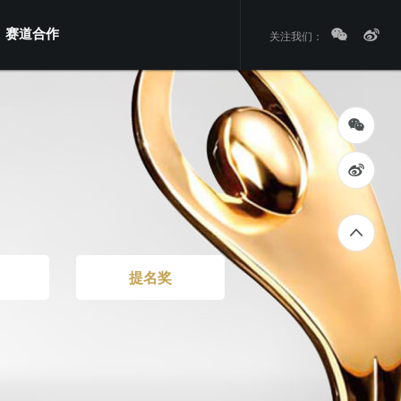
赛道合作
关注我们：
提名奖