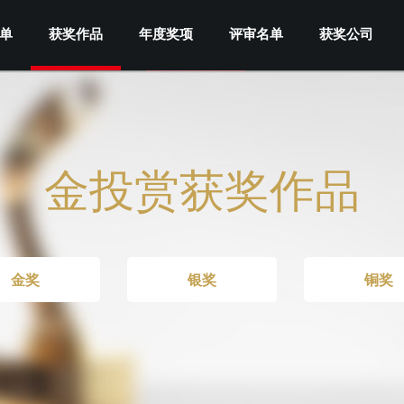
单
获奖作品
年度奖项
评审名单
获奖公司
金投赏获奖作品
金奖
银奖
铜奖