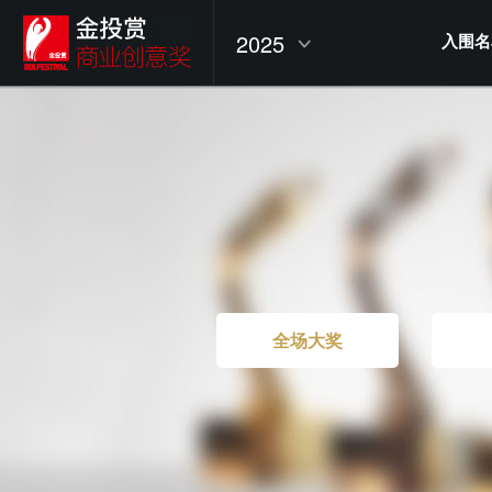
2025
入围名
全场大奖