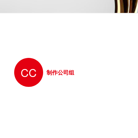
CC
制作公司组